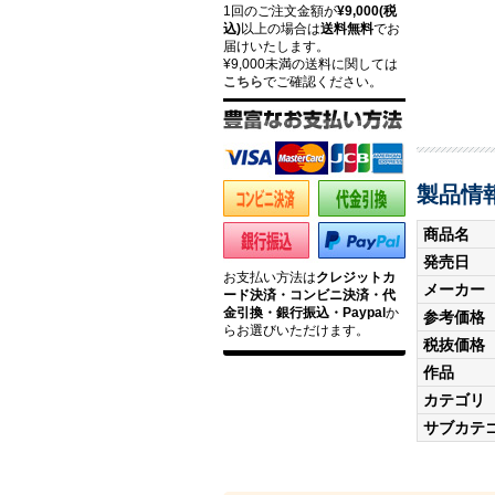
1回のご注文金額が
¥9,000(税
込)
以上の場合は
送料無料
でお
届けいたします。
¥9,000未満の送料に関しては
こちら
でご確認ください。
製品情
商品名
発売日
お支払い方法は
クレジットカ
メーカー
ード決済・コンビニ決済・代
金引換・銀行振込・Paypal
か
参考価格
らお選びいただけます。
税抜価格
作品
カテゴリ
サブカテ