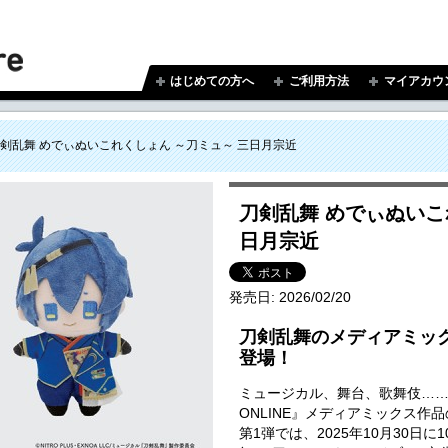
はじめての方へ
ご利用方法
マイアカウ
剣乱舞 めでぃぬいこれくしょん ～刀ミュ～ 三日月宗近
刀剣乱舞 めでぃぬいこ
日月宗近
発売日:
2026/02/20
刀剣乱舞のメディアミッ
登場！
ミュージカル、舞台、歌舞伎…
ONLINE』メディアミックス作
第1弾では、2025年10月30日