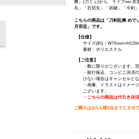
舞』(刀ミュ)から、ライブver
丸」「石切丸」「岩融」「今剣」
こちらの商品は「刀剣乱舞 めで
月宗近」です。
【仕様】
サイズ(約)：W75mm×H120
素材：ポリエステル
【ご注意】
・数に限りがございます。
・銀行振込、コンビニ決済
けない場合はキャンセルと
・画像、イラストはイメー
ございます。
・こちらの商品は代引き決
ご購入はお1人様5点までとさせ