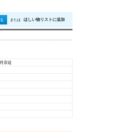
ほしい物リストに追加
る
または
日月宗近