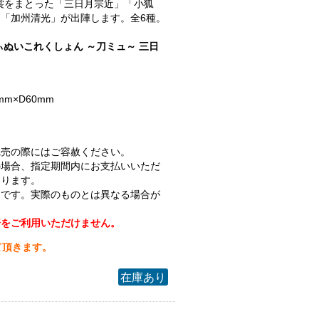
.衣裳をまとった「三日月宗近」「小狐
「加州清光」が出陣します。全6種。
ぃぬいこれくしょん ～刀ミュ～ 三日
mm×D60mm
完売の際にはご容赦ください。
の場合、指定期間内にお支払いいただ
なります。
ジです。実際のものとは異なる場合が
済をご利用いただけません。
て頂きます。
在庫あり