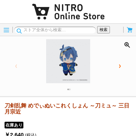
Menu
Cart
検索
刀剣乱舞 めでぃぬいこれくしょん ～刀ミュ～ 三日
月宗近
在庫あり
￥2,640
(税込)