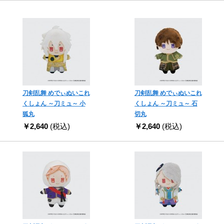
刀剣乱舞 めでぃぬいこれ
刀剣乱舞 めでぃぬいこれ
くしょん ～刀ミュ～ 小
くしょん ～刀ミュ～ 石
狐丸
切丸
￥2,640
(税込)
￥2,640
(税込)