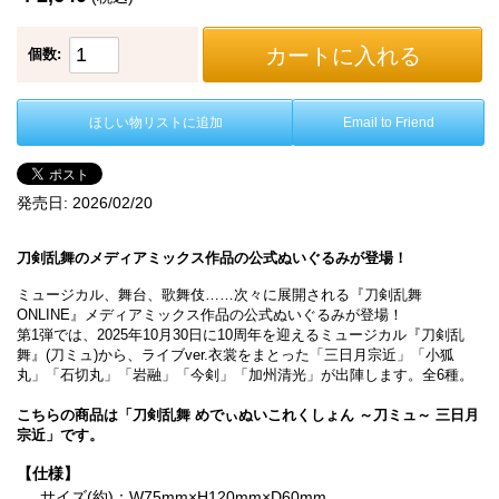
カートに入れる
個数:
ほしい物リストに追加
Email to Friend
発売日:
2026/02/20
刀剣乱舞のメディアミックス作品の公式ぬいぐるみが登場！
ミュージカル、舞台、歌舞伎……次々に展開される『刀剣乱舞
ONLINE』メディアミックス作品の公式ぬいぐるみが登場！
第1弾では、2025年10月30日に10周年を迎えるミュージカル『刀剣乱
舞』(刀ミュ)から、ライブver.衣裳をまとった「三日月宗近」「小狐
丸」「石切丸」「岩融」「今剣」「加州清光」が出陣します。全6種。
こちらの商品は「刀剣乱舞 めでぃぬいこれくしょん ～刀ミュ～ 三日月
宗近」です。
【仕様】
サイズ(約)：W75mm×H120mm×D60mm