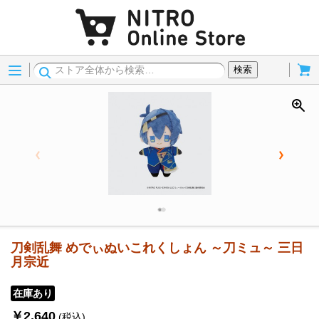
Menu
Cart
検索
刀剣乱舞 めでぃぬいこれくしょん ～刀ミュ～ 三日
月宗近
在庫あり
￥2,640
(税込)