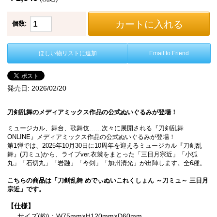
カートに入れる
個数:
ほしい物リストに追加
Email to Friend
発売日:
2026/02/20
刀剣乱舞のメディアミックス作品の公式ぬいぐるみが登場！
ミュージカル、舞台、歌舞伎……次々に展開される『刀剣乱舞
ONLINE』メディアミックス作品の公式ぬいぐるみが登場！
第1弾では、2025年10月30日に10周年を迎えるミュージカル『刀剣乱
舞』(刀ミュ)から、ライブver.衣裳をまとった「三日月宗近」「小狐
丸」「石切丸」「岩融」「今剣」「加州清光」が出陣します。全6種。
こちらの商品は「刀剣乱舞 めでぃぬいこれくしょん ～刀ミュ～ 三日月
宗近」です。
【仕様】
サイズ(約)：W75mm×H120mm×D60mm