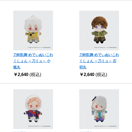
刀剣乱舞 めでぃぬいこれ
刀剣乱舞 めでぃぬいこれ
くしょん ～刀ミュ～ 小
くしょん ～刀ミュ～ 石
狐丸
切丸
￥2,640
(税込)
￥2,640
(税込)