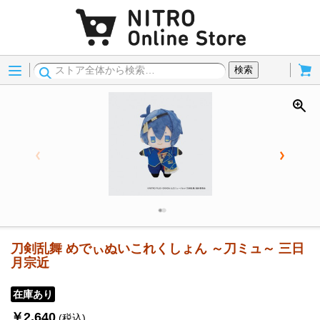
Menu
Cart
検索
刀剣乱舞 めでぃぬいこれくしょん ～刀ミュ～ 三日
月宗近
在庫あり
￥2,640
(税込)