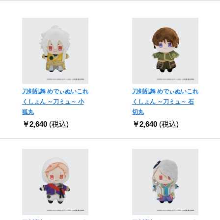
刀剣乱舞 めでぃぬいこれ
刀剣乱舞 めでぃぬいこれ
くしょん ～刀ミュ～ 小
くしょん ～刀ミュ～ 石
狐丸
切丸
￥2,640
(税込)
￥2,640
(税込)