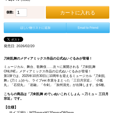
カートに入れる
個数:
ほしい物リストに追加
Email to Friend
発売日:
2026/02/20
刀剣乱舞のメディアミックス作品の公式ぬいぐるみが登場！
ミュージカル、舞台、歌舞伎……次々に展開される『刀剣乱舞
ONLINE』メディアミックス作品の公式ぬいぐるみが登場！
第1弾では、2025年10月30日に10周年を迎えるミュージカル『刀剣乱
舞』(刀ミュ)から、ライブver.衣裳をまとった「三日月宗近」「小狐
丸」「石切丸」「岩融」「今剣」「加州清光」が出陣します。全6種。
こちらの商品は「刀剣乱舞 めでぃぬいこれくしょん ～刀ミュ～ 三日月
宗近」です。
【仕様】
サイズ(約)：W75mm×H120mm×D60mm