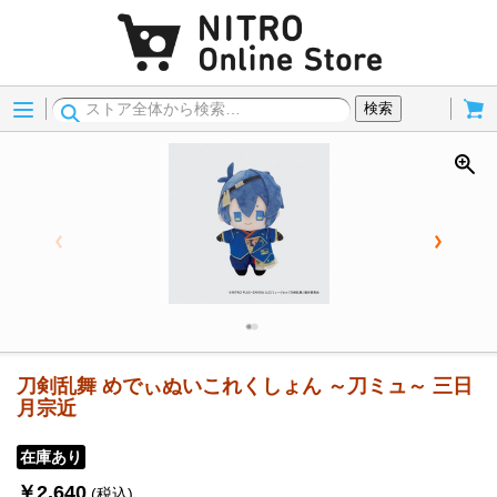
Menu
Cart
検索
刀剣乱舞 めでぃぬいこれくしょん ～刀ミュ～ 三日
月宗近
在庫あり
￥2,640
(税込)