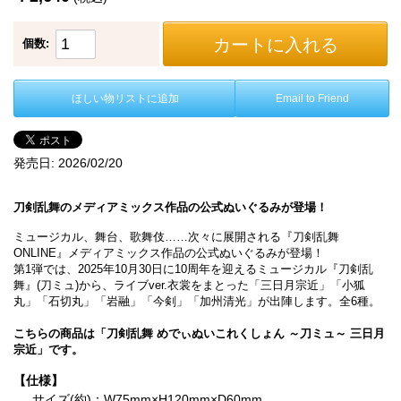
カートに入れる
個数:
ほしい物リストに追加
Email to Friend
発売日:
2026/02/20
刀剣乱舞のメディアミックス作品の公式ぬいぐるみが登場！
ミュージカル、舞台、歌舞伎……次々に展開される『刀剣乱舞
ONLINE』メディアミックス作品の公式ぬいぐるみが登場！
第1弾では、2025年10月30日に10周年を迎えるミュージカル『刀剣乱
舞』(刀ミュ)から、ライブver.衣裳をまとった「三日月宗近」「小狐
丸」「石切丸」「岩融」「今剣」「加州清光」が出陣します。全6種。
こちらの商品は「刀剣乱舞 めでぃぬいこれくしょん ～刀ミュ～ 三日月
宗近」です。
【仕様】
サイズ(約)：W75mm×H120mm×D60mm