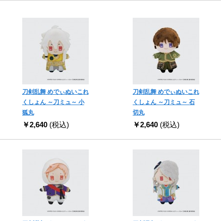
刀剣乱舞 めでぃぬいこれ
刀剣乱舞 めでぃぬいこれ
くしょん ～刀ミュ～ 小
くしょん ～刀ミュ～ 石
狐丸
切丸
￥2,640
(税込)
￥2,640
(税込)