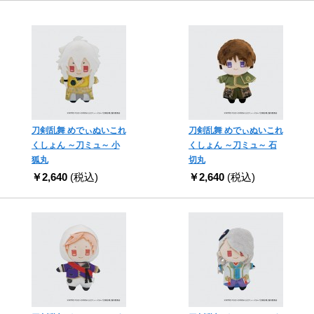
刀剣乱舞 めでぃぬいこれ
刀剣乱舞 めでぃぬいこれ
くしょん ～刀ミュ～ 小
くしょん ～刀ミュ～ 石
狐丸
切丸
￥2,640
(税込)
￥2,640
(税込)