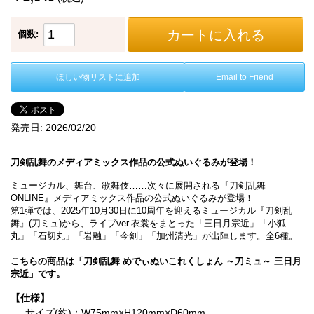
カートに入れる
個数:
ほしい物リストに追加
Email to Friend
発売日:
2026/02/20
刀剣乱舞のメディアミックス作品の公式ぬいぐるみが登場！
ミュージカル、舞台、歌舞伎……次々に展開される『刀剣乱舞
ONLINE』メディアミックス作品の公式ぬいぐるみが登場！
第1弾では、2025年10月30日に10周年を迎えるミュージカル『刀剣乱
舞』(刀ミュ)から、ライブver.衣裳をまとった「三日月宗近」「小狐
丸」「石切丸」「岩融」「今剣」「加州清光」が出陣します。全6種。
こちらの商品は「刀剣乱舞 めでぃぬいこれくしょん ～刀ミュ～ 三日月
宗近」です。
【仕様】
サイズ(約)：W75mm×H120mm×D60mm