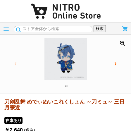
Menu
Cart
検索
刀剣乱舞 めでぃぬいこれくしょん ～刀ミュ～ 三日
月宗近
在庫あり
￥2,640
(税込)