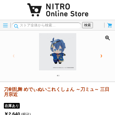
Menu
Cart
検索
刀剣乱舞 めでぃぬいこれくしょん ～刀ミュ～ 三日
月宗近
在庫あり
￥2,640
(税込)