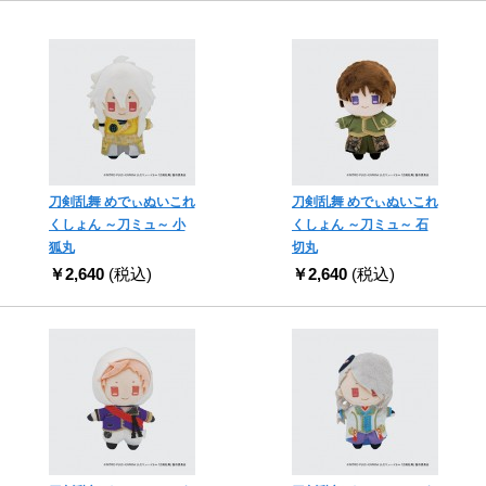
刀剣乱舞 めでぃぬいこれ
刀剣乱舞 めでぃぬいこれ
くしょん ～刀ミュ～ 小
くしょん ～刀ミュ～ 石
狐丸
切丸
￥2,640
(税込)
￥2,640
(税込)