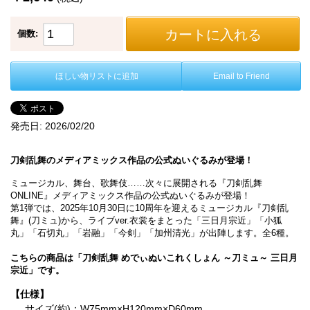
カートに入れる
個数:
ほしい物リストに追加
Email to Friend
発売日:
2026/02/20
刀剣乱舞のメディアミックス作品の公式ぬいぐるみが登場！
ミュージカル、舞台、歌舞伎……次々に展開される『刀剣乱舞
ONLINE』メディアミックス作品の公式ぬいぐるみが登場！
第1弾では、2025年10月30日に10周年を迎えるミュージカル『刀剣乱
舞』(刀ミュ)から、ライブver.衣裳をまとった「三日月宗近」「小狐
丸」「石切丸」「岩融」「今剣」「加州清光」が出陣します。全6種。
こちらの商品は「刀剣乱舞 めでぃぬいこれくしょん ～刀ミュ～ 三日月
宗近」です。
【仕様】
サイズ(約)：W75mm×H120mm×D60mm