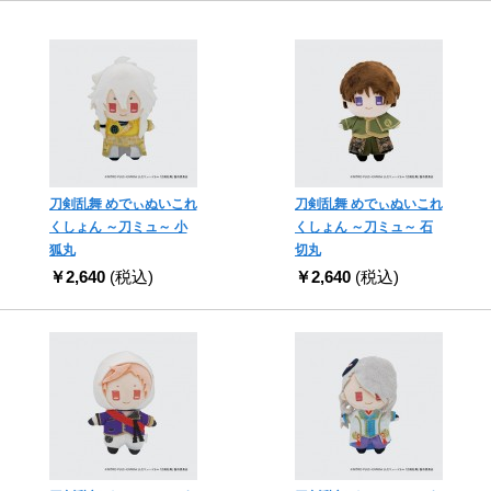
刀剣乱舞 めでぃぬいこれ
刀剣乱舞 めでぃぬいこれ
くしょん ～刀ミュ～ 小
くしょん ～刀ミュ～ 石
狐丸
切丸
￥2,640
(税込)
￥2,640
(税込)