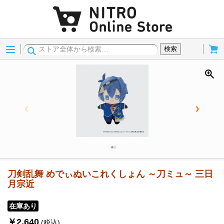
Menu
Cart
検索
刀剣乱舞 めでぃぬいこれくしょん ～刀ミュ～ 三日
月宗近
在庫あり
￥2,640
(税込)