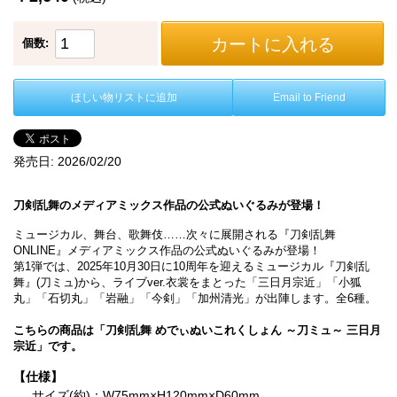
カートに入れる
個数:
ほしい物リストに追加
Email to Friend
発売日:
2026/02/20
刀剣乱舞のメディアミックス作品の公式ぬいぐるみが登場！
ミュージカル、舞台、歌舞伎……次々に展開される『刀剣乱舞
ONLINE』メディアミックス作品の公式ぬいぐるみが登場！
第1弾では、2025年10月30日に10周年を迎えるミュージカル『刀剣乱
舞』(刀ミュ)から、ライブver.衣裳をまとった「三日月宗近」「小狐
丸」「石切丸」「岩融」「今剣」「加州清光」が出陣します。全6種。
こちらの商品は「刀剣乱舞 めでぃぬいこれくしょん ～刀ミュ～ 三日月
宗近」です。
【仕様】
サイズ(約)：W75mm×H120mm×D60mm