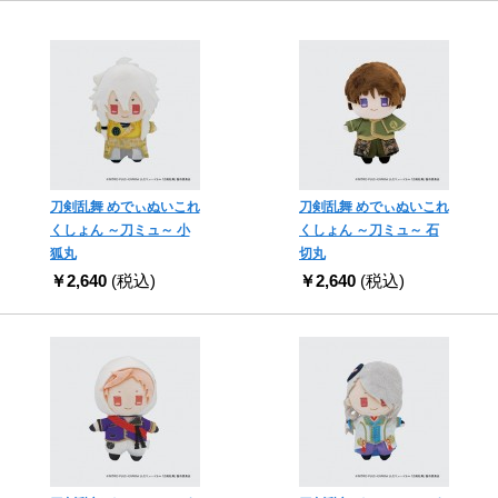
刀剣乱舞 めでぃぬいこれ
刀剣乱舞 めでぃぬいこれ
くしょん ～刀ミュ～ 小
くしょん ～刀ミュ～ 石
狐丸
切丸
￥2,640
(税込)
￥2,640
(税込)