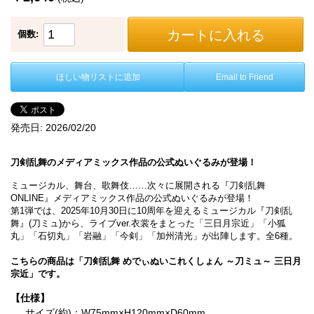
カートに入れる
個数:
ほしい物リストに追加
Email to Friend
発売日:
2026/02/20
刀剣乱舞のメディアミックス作品の公式ぬいぐるみが登場！
ミュージカル、舞台、歌舞伎……次々に展開される『刀剣乱舞
ONLINE』メディアミックス作品の公式ぬいぐるみが登場！
第1弾では、2025年10月30日に10周年を迎えるミュージカル『刀剣乱
舞』(刀ミュ)から、ライブver.衣裳をまとった「三日月宗近」「小狐
丸」「石切丸」「岩融」「今剣」「加州清光」が出陣します。全6種。
こちらの商品は「刀剣乱舞 めでぃぬいこれくしょん ～刀ミュ～ 三日月
宗近」です。
【仕様】
サイズ(約)：W75mm×H120mm×D60mm