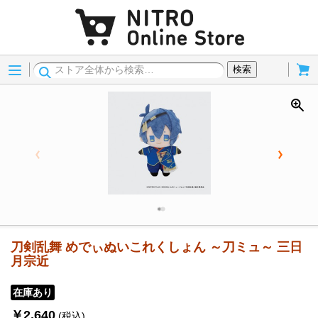
Menu
Cart
検索
刀剣乱舞 めでぃぬいこれくしょん ～刀ミュ～ 三日
月宗近
在庫あり
￥2,640
(税込)