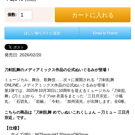
カートに入れる
個数:
ほしい物リストに追加
Email to Friend
発売日:
2026/02/20
刀剣乱舞のメディアミックス作品の公式ぬいぐるみが登場！
ミュージカル、舞台、歌舞伎……次々に展開される『刀剣乱舞
ONLINE』メディアミックス作品の公式ぬいぐるみが登場！
第1弾では、2025年10月30日に10周年を迎えるミュージカル『刀剣乱
舞』(刀ミュ)から、ライブver.衣裳をまとった「三日月宗近」「小狐
丸」「石切丸」「岩融」「今剣」「加州清光」が出陣します。全6種。
こちらの商品は「刀剣乱舞 めでぃぬいこれくしょん ～刀ミュ～ 三日月
宗近」です。
【仕様】
サイズ(約)：W75mm×H120mm×D60mm