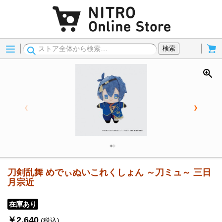
Menu
Cart
検索
刀剣乱舞 めでぃぬいこれくしょん ～刀ミュ～ 三日
月宗近
在庫あり
￥2,640
(税込)