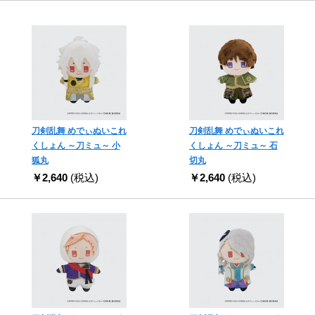
刀剣乱舞 めでぃぬいこれ
刀剣乱舞 めでぃぬいこれ
くしょん ～刀ミュ～ 小
くしょん ～刀ミュ～ 石
狐丸
切丸
￥2,640
(税込)
￥2,640
(税込)