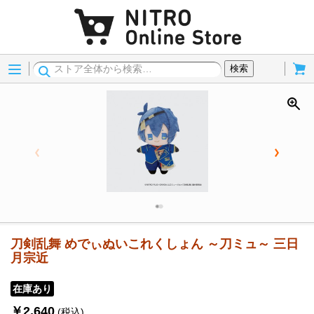
Menu
Cart
検索
刀剣乱舞 めでぃぬいこれくしょん ～刀ミュ～ 三日
月宗近
在庫あり
￥2,640
(税込)