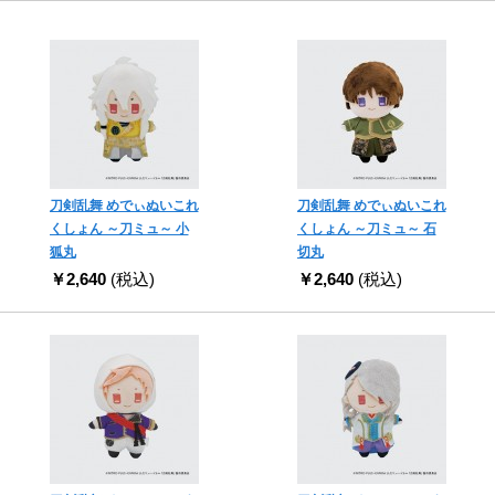
刀剣乱舞 めでぃぬいこれ
刀剣乱舞 めでぃぬいこれ
くしょん ～刀ミュ～ 小
くしょん ～刀ミュ～ 石
狐丸
切丸
￥2,640
(税込)
￥2,640
(税込)