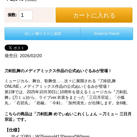
カートに入れる
個数:
ほしい物リストに追加
Email to Friend
発売日:
2026/02/20
刀剣乱舞のメディアミックス作品の公式ぬいぐるみが登場！
ミュージカル、舞台、歌舞伎……次々に展開される『刀剣乱舞
ONLINE』メディアミックス作品の公式ぬいぐるみが登場！
第1弾では、2025年10月30日に10周年を迎えるミュージカル『刀剣乱
舞』(刀ミュ)から、ライブver.衣裳をまとった「三日月宗近」「小狐
丸」「石切丸」「岩融」「今剣」「加州清光」が出陣します。全6種。
こちらの商品は「刀剣乱舞 めでぃぬいこれくしょん ～刀ミュ～ 三日月
宗近」です。
【仕様】
サイズ(約)：W75mm×H120mm×D60mm