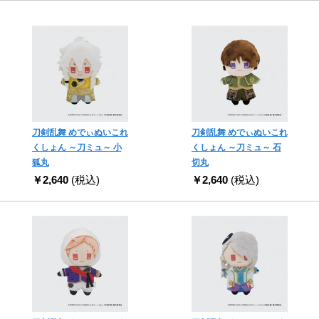
刀剣乱舞 めでぃぬいこれ
刀剣乱舞 めでぃぬいこれ
くしょん ～刀ミュ～ 小
くしょん ～刀ミュ～ 石
狐丸
切丸
￥2,640
(税込)
￥2,640
(税込)