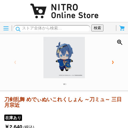
Menu
Cart
検索
刀剣乱舞 めでぃぬいこれくしょん ～刀ミュ～ 三日
月宗近
在庫あり
￥2,640
(税込)