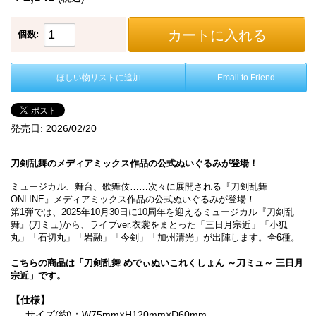
カートに入れる
個数:
ほしい物リストに追加
Email to Friend
発売日:
2026/02/20
刀剣乱舞のメディアミックス作品の公式ぬいぐるみが登場！
ミュージカル、舞台、歌舞伎……次々に展開される『刀剣乱舞
ONLINE』メディアミックス作品の公式ぬいぐるみが登場！
第1弾では、2025年10月30日に10周年を迎えるミュージカル『刀剣乱
舞』(刀ミュ)から、ライブver.衣裳をまとった「三日月宗近」「小狐
丸」「石切丸」「岩融」「今剣」「加州清光」が出陣します。全6種。
こちらの商品は「刀剣乱舞 めでぃぬいこれくしょん ～刀ミュ～ 三日月
宗近」です。
【仕様】
サイズ(約)：W75mm×H120mm×D60mm