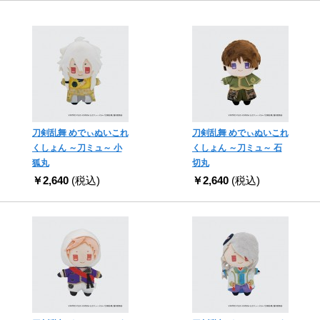
刀剣乱舞 めでぃぬいこれ
刀剣乱舞 めでぃぬいこれ
くしょん ～刀ミュ～ 小
くしょん ～刀ミュ～ 石
狐丸
切丸
￥2,640
(税込)
￥2,640
(税込)