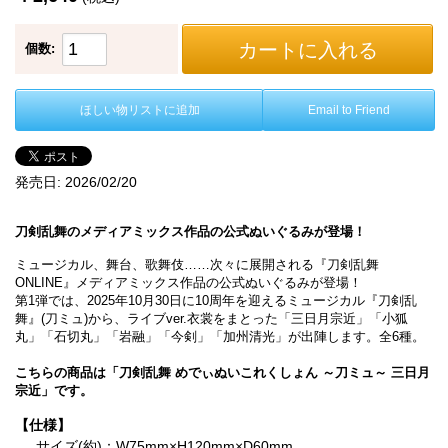
カートに入れる
個数:
ほしい物リストに追加
Email to Friend
発売日:
2026/02/20
刀剣乱舞のメディアミックス作品の公式ぬいぐるみが登場！
ミュージカル、舞台、歌舞伎……次々に展開される『刀剣乱舞
ONLINE』メディアミックス作品の公式ぬいぐるみが登場！
第1弾では、2025年10月30日に10周年を迎えるミュージカル『刀剣乱
舞』(刀ミュ)から、ライブver.衣裳をまとった「三日月宗近」「小狐
丸」「石切丸」「岩融」「今剣」「加州清光」が出陣します。全6種。
こちらの商品は「刀剣乱舞 めでぃぬいこれくしょん ～刀ミュ～ 三日月
宗近」です。
【仕様】
サイズ(約)：W75mm×H120mm×D60mm