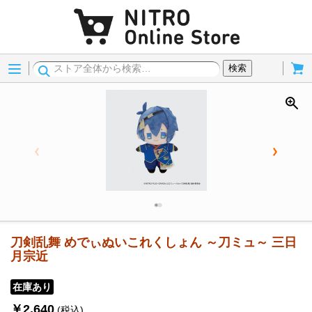
Menu
Cart
検索
刀剣乱舞 めでぃぬいこれくしょん ～刀ミュ～ 三日
月宗近
在庫あり
￥2,640
(税込)