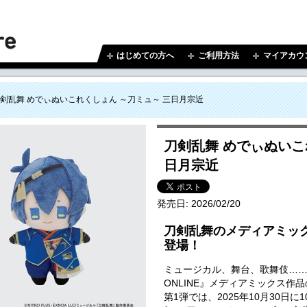
はじめての方へ
ご利用方法
マイアカウ
剣乱舞 めでぃぬいこれくしょん ～刀ミュ～ 三日月宗近
刀剣乱舞 めでぃぬいこ
日月宗近
発売日:
2026/02/20
刀剣乱舞のメディアミッ
登場！
ミュージカル、舞台、歌舞伎…
ONLINE』メディアミックス作
第1弾では、2025年10月30日