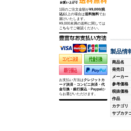
1回のご注文金額が
¥9,000(税
込)
以上の場合は
送料無料
でお
届けいたします。
¥9,000未満の送料に関しては
こちら
でご確認ください。
製品情
商品名
発売日
メーカー
お支払い方法は
クレジットカ
参考価格
ード決済・コンビニ決済・代
金引換・銀行振込・Paypal
か
税抜価格
らお選びいただけます。
作品
カテゴリ
サブカテ