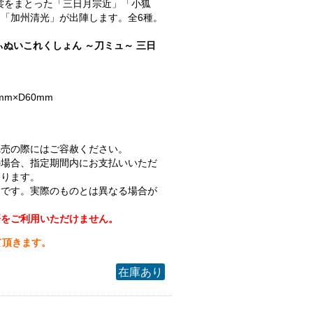
.衣裳をまとった「三日月宗近」「小狐
「加州清光」が出陣します。全6種。
ぃぬいこれくしょん ～刀ミュ～ 三日
mm×D60mm
完売の際にはご容赦ください。
の場合、指定期間内にお支払いいただ
なります。
ジです。実際のものとは異なる場合が
済をご利用いただけません。
て頂きます。
在庫あり