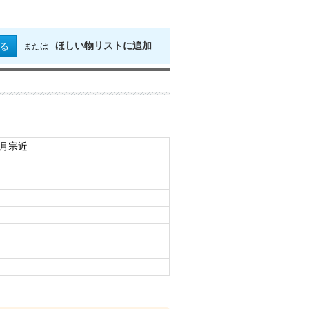
ほしい物リストに追加
る
または
日月宗近