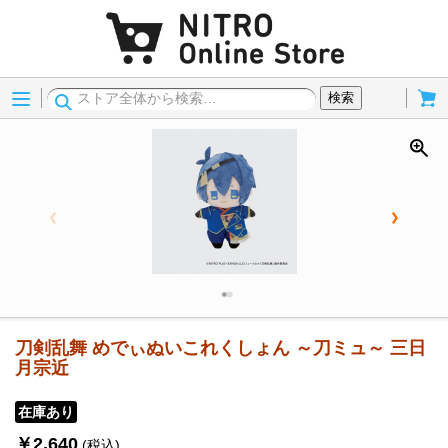
Menu
Cart
検索
刀剣乱舞 めでぃぬいこれくしょん ～刀ミュ～ 三日
月宗近
在庫あり
￥2,640
(税込)