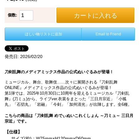
カートに入れる
個数:
ほしい物リストに追加
Email to Friend
発売日:
2026/02/20
刀剣乱舞のメディアミックス作品の公式ぬいぐるみが登場！
ミュージカル、舞台、歌舞伎……次々に展開される『刀剣乱舞
ONLINE』メディアミックス作品の公式ぬいぐるみが登場！
第1弾では、2025年10月30日に10周年を迎えるミュージカル『刀剣乱
舞』(刀ミュ)から、ライブver.衣裳をまとった「三日月宗近」「小狐
丸」「石切丸」「岩融」「今剣」「加州清光」が出陣します。全6種。
こちらの商品は「刀剣乱舞 めでぃぬいこれくしょん ～刀ミュ～ 三日月
宗近」です。
【仕様】
サイズ(約)：W75mm×H120mm×D60mm