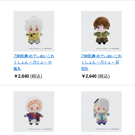
刀剣乱舞 めでぃぬいこれ
刀剣乱舞 めでぃぬいこれ
くしょん ～刀ミュ～ 小
くしょん ～刀ミュ～ 石
狐丸
切丸
￥2,640
(税込)
￥2,640
(税込)