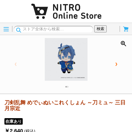
Menu
Cart
検索
刀剣乱舞 めでぃぬいこれくしょん ～刀ミュ～ 三日
月宗近
在庫あり
￥2,640
(税込)