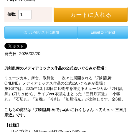
カートに入れる
個数:
ほしい物リストに追加
Email to Friend
発売日:
2026/02/20
刀剣乱舞のメディアミックス作品の公式ぬいぐるみが登場！
ミュージカル、舞台、歌舞伎……次々に展開される『刀剣乱舞
ONLINE』メディアミックス作品の公式ぬいぐるみが登場！
第1弾では、2025年10月30日に10周年を迎えるミュージカル『刀剣乱
舞』(刀ミュ)から、ライブver.衣裳をまとった「三日月宗近」「小狐
丸」「石切丸」「岩融」「今剣」「加州清光」が出陣します。全6種。
こちらの商品は「刀剣乱舞 めでぃぬいこれくしょん ～刀ミュ～ 三日月
宗近」です。
【仕様】
サイズ(約)：W75mm×H120mm×D60mm