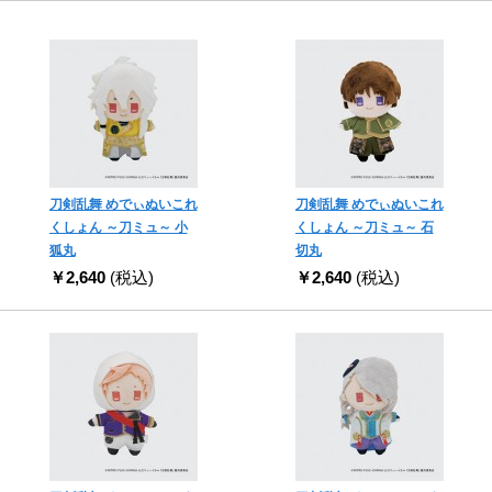
刀剣乱舞 めでぃぬいこれ
刀剣乱舞 めでぃぬいこれ
くしょん ～刀ミュ～ 小
くしょん ～刀ミュ～ 石
狐丸
切丸
￥2,640
(税込)
￥2,640
(税込)