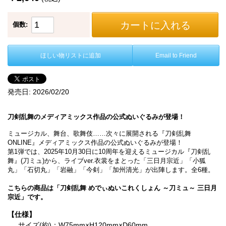
カートに入れる
個数:
ほしい物リストに追加
Email to Friend
発売日:
2026/02/20
刀剣乱舞のメディアミックス作品の公式ぬいぐるみが登場！
ミュージカル、舞台、歌舞伎……次々に展開される『刀剣乱舞
ONLINE』メディアミックス作品の公式ぬいぐるみが登場！
第1弾では、2025年10月30日に10周年を迎えるミュージカル『刀剣乱
舞』(刀ミュ)から、ライブver.衣裳をまとった「三日月宗近」「小狐
丸」「石切丸」「岩融」「今剣」「加州清光」が出陣します。全6種。
こちらの商品は「刀剣乱舞 めでぃぬいこれくしょん ～刀ミュ～ 三日月
宗近」です。
【仕様】
サイズ(約)：W75mm×H120mm×D60mm