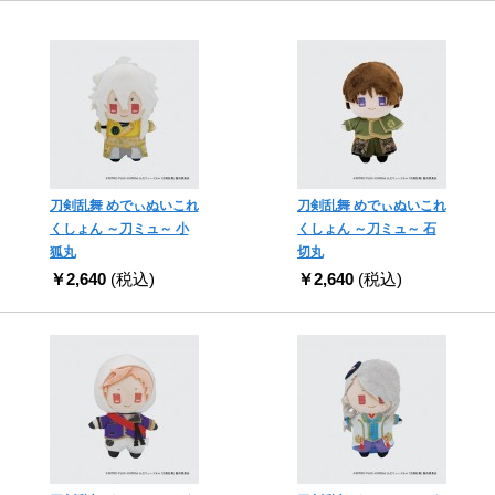
刀剣乱舞 めでぃぬいこれ
刀剣乱舞 めでぃぬいこれ
くしょん ～刀ミュ～ 小
くしょん ～刀ミュ～ 石
狐丸
切丸
￥2,640
(税込)
￥2,640
(税込)