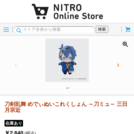
Menu
Cart
検索
刀剣乱舞 めでぃぬいこれくしょん ～刀ミュ～ 三日
月宗近
在庫あり
￥2,640
(税込)