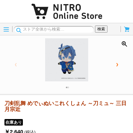
Menu
Cart
検索
刀剣乱舞 めでぃぬいこれくしょん ～刀ミュ～ 三日
月宗近
在庫あり
￥2,640
(税込)