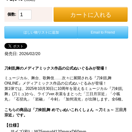
カートに入れる
個数:
ほしい物リストに追加
Email to Friend
発売日:
2026/02/20
刀剣乱舞のメディアミックス作品の公式ぬいぐるみが登場！
ミュージカル、舞台、歌舞伎……次々に展開される『刀剣乱舞
ONLINE』メディアミックス作品の公式ぬいぐるみが登場！
第1弾では、2025年10月30日に10周年を迎えるミュージカル『刀剣乱
舞』(刀ミュ)から、ライブver.衣裳をまとった「三日月宗近」「小狐
丸」「石切丸」「岩融」「今剣」「加州清光」が出陣します。全6種。
こちらの商品は「刀剣乱舞 めでぃぬいこれくしょん ～刀ミュ～ 三日月
宗近」です。
【仕様】
サイズ(約)：W75mm×H120mm×D60mm