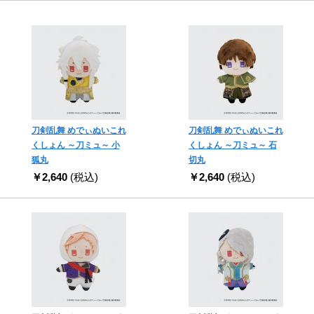
刀剣乱舞 めでぃぬいこれ
刀剣乱舞 めでぃぬいこれ
くしょん ～刀ミュ～ 小
くしょん ～刀ミュ～ 石
狐丸
切丸
￥2,640
(税込)
￥2,640
(税込)