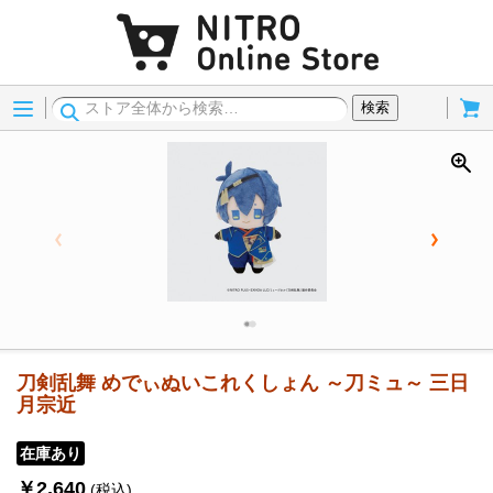
Menu
Cart
検索
刀剣乱舞 めでぃぬいこれくしょん ～刀ミュ～ 三日
月宗近
在庫あり
￥2,640
(税込)