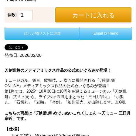
カートに入れる
個数:
ほしい物リストに追加
Email to Friend
発売日:
2026/02/20
刀剣乱舞のメディアミックス作品の公式ぬいぐるみが登場！
ミュージカル、舞台、歌舞伎……次々に展開される『刀剣乱舞
ONLINE』メディアミックス作品の公式ぬいぐるみが登場！
第1弾では、2025年10月30日に10周年を迎えるミュージカル『刀剣乱
舞』(刀ミュ)から、ライブver.衣裳をまとった「三日月宗近」「小狐
丸」「石切丸」「岩融」「今剣」「加州清光」が出陣します。全6種。
こちらの商品は「刀剣乱舞 めでぃぬいこれくしょん ～刀ミュ～ 三日月
宗近」です。
【仕様】
サイズ(約)：W75mm×H120mm×D60mm