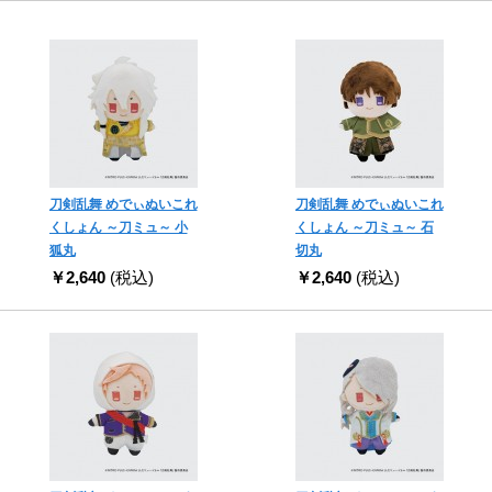
刀剣乱舞 めでぃぬいこれ
刀剣乱舞 めでぃぬいこれ
くしょん ～刀ミュ～ 小
くしょん ～刀ミュ～ 石
狐丸
切丸
￥2,640
(税込)
￥2,640
(税込)