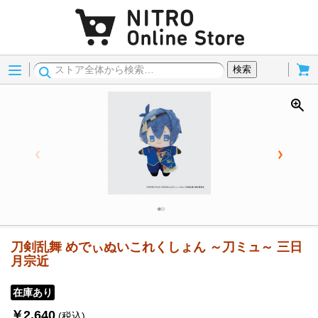
Menu
Cart
検索
刀剣乱舞 めでぃぬいこれくしょん ～刀ミュ～ 三日
月宗近
在庫あり
￥2,640
(税込)