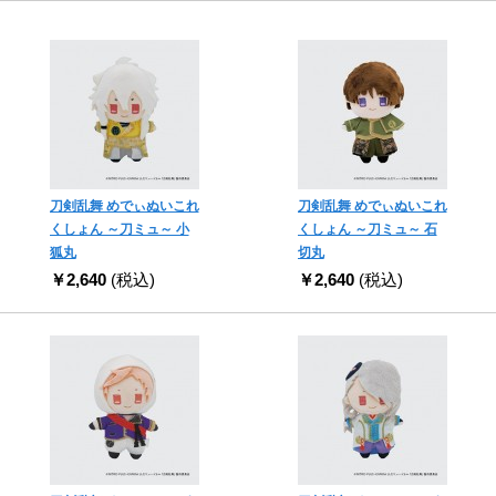
刀剣乱舞 めでぃぬいこれ
刀剣乱舞 めでぃぬいこれ
くしょん ～刀ミュ～ 小
くしょん ～刀ミュ～ 石
狐丸
切丸
￥2,640
(税込)
￥2,640
(税込)