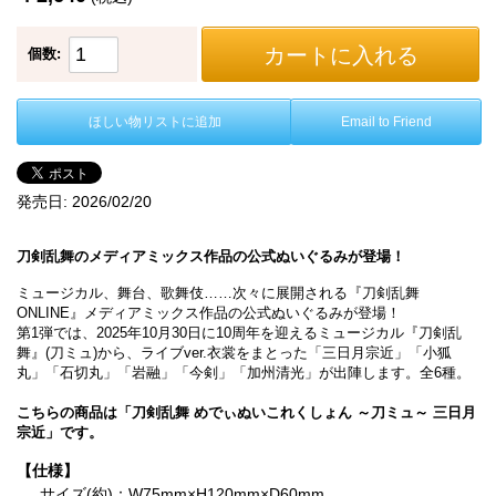
カートに入れる
個数:
ほしい物リストに追加
Email to Friend
発売日:
2026/02/20
刀剣乱舞のメディアミックス作品の公式ぬいぐるみが登場！
ミュージカル、舞台、歌舞伎……次々に展開される『刀剣乱舞
ONLINE』メディアミックス作品の公式ぬいぐるみが登場！
第1弾では、2025年10月30日に10周年を迎えるミュージカル『刀剣乱
舞』(刀ミュ)から、ライブver.衣裳をまとった「三日月宗近」「小狐
丸」「石切丸」「岩融」「今剣」「加州清光」が出陣します。全6種。
こちらの商品は「刀剣乱舞 めでぃぬいこれくしょん ～刀ミュ～ 三日月
宗近」です。
【仕様】
サイズ(約)：W75mm×H120mm×D60mm