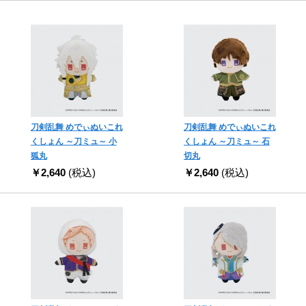
刀剣乱舞 めでぃぬいこれ
刀剣乱舞 めでぃぬいこれ
くしょん ～刀ミュ～ 小
くしょん ～刀ミュ～ 石
狐丸
切丸
￥2,640
(税込)
￥2,640
(税込)