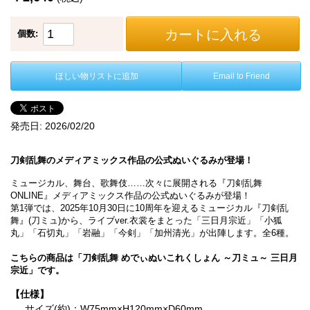
カートに入れる
個数:
ほしい物リストに追加
Email to Friend
発売日:
2026/02/20
刀剣乱舞のメディアミックス作品の公式ぬいぐるみが登場！
ミュージカル、舞台、歌舞伎……次々に展開される『刀剣乱舞
ONLINE』メディアミックス作品の公式ぬいぐるみが登場！
第1弾では、2025年10月30日に10周年を迎えるミュージカル『刀剣乱
舞』(刀ミュ)から、ライブver.衣裳をまとった「三日月宗近」「小狐
丸」「石切丸」「岩融」「今剣」「加州清光」が出陣します。全6種。
こちらの商品は「刀剣乱舞 めでぃぬいこれくしょん ～刀ミュ～ 三日月
宗近」です。
【仕様】
サイズ(約)：W75mm×H120mm×D60mm