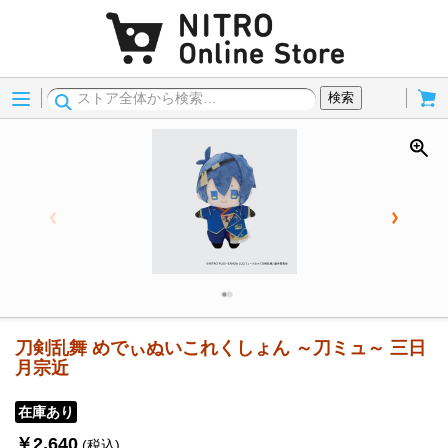
Menu
Cart
検索
刀剣乱舞 めでぃぬいこれくしょん ～刀ミュ～ 三日
月宗近
在庫あり
￥2,640
(税込)