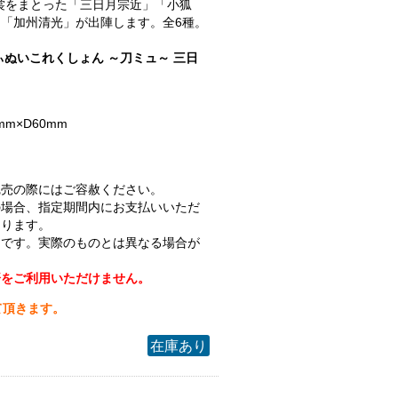
.衣裳をまとった「三日月宗近」「小狐
「加州清光」が出陣します。全6種。
ぃぬいこれくしょん ～刀ミュ～ 三日
mm×D60mm
完売の際にはご容赦ください。
の場合、指定期間内にお支払いいただ
なります。
ジです。実際のものとは異なる場合が
済をご利用いただけません。
て頂きます。
在庫あり