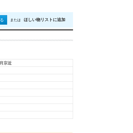
ほしい物リストに追加
る
または
日月宗近