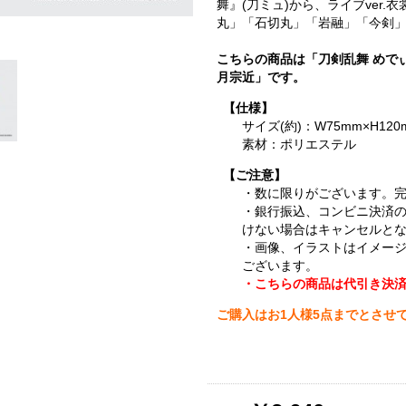
舞』(刀ミュ)から、ライブver
丸」「石切丸」「岩融」「今剣」
こちらの商品は「刀剣乱舞 めで
月宗近」です。
【仕様】
サイズ(約)：W75mm×H120
素材：ポリエステル
【ご注意】
・数に限りがございます。
・銀行振込、コンビニ決済
けない場合はキャンセルと
・画像、イラストはイメー
ございます。
・こちらの商品は代引き決
ご購入はお1人様5点までとさせ