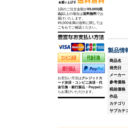
1回のご注文金額が
¥9,000(税
込)
以上の場合は
送料無料
でお
届けいたします。
¥9,000未満の送料に関しては
こちら
でご確認ください。
製品情
商品名
発売日
メーカー
お支払い方法は
クレジットカ
参考価格
ード決済・コンビニ決済・代
金引換・銀行振込・Paypal
か
税抜価格
らお選びいただけます。
作品
カテゴリ
サブカテ