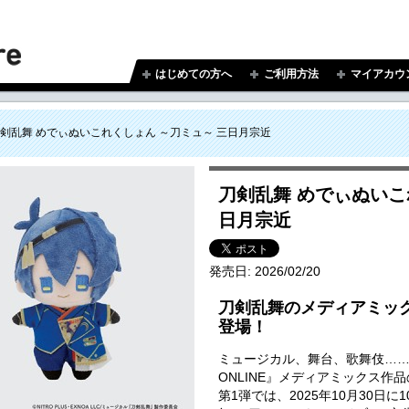
はじめての方へ
ご利用方法
マイアカウ
剣乱舞 めでぃぬいこれくしょん ～刀ミュ～ 三日月宗近
刀剣乱舞 めでぃぬいこ
日月宗近
発売日:
2026/02/20
刀剣乱舞のメディアミッ
登場！
ミュージカル、舞台、歌舞伎…
ONLINE』メディアミックス作
第1弾では、2025年10月30日