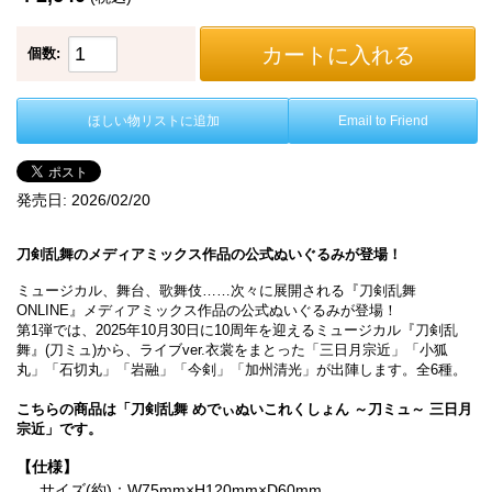
カートに入れる
個数:
ほしい物リストに追加
Email to Friend
発売日:
2026/02/20
刀剣乱舞のメディアミックス作品の公式ぬいぐるみが登場！
ミュージカル、舞台、歌舞伎……次々に展開される『刀剣乱舞
ONLINE』メディアミックス作品の公式ぬいぐるみが登場！
第1弾では、2025年10月30日に10周年を迎えるミュージカル『刀剣乱
舞』(刀ミュ)から、ライブver.衣裳をまとった「三日月宗近」「小狐
丸」「石切丸」「岩融」「今剣」「加州清光」が出陣します。全6種。
こちらの商品は「刀剣乱舞 めでぃぬいこれくしょん ～刀ミュ～ 三日月
宗近」です。
【仕様】
サイズ(約)：W75mm×H120mm×D60mm