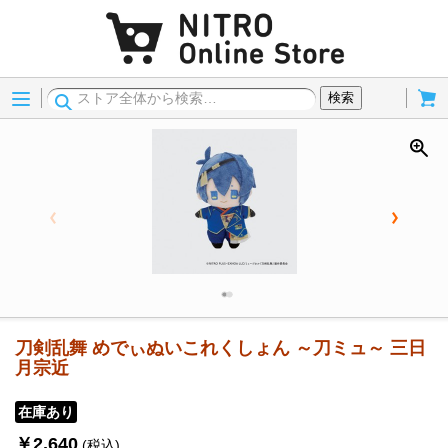
Menu
Cart
検索
刀剣乱舞 めでぃぬいこれくしょん ～刀ミュ～ 三日
月宗近
在庫あり
￥2,640
(税込)