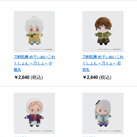
刀剣乱舞 めでぃぬいこれ
刀剣乱舞 めでぃぬいこれ
くしょん ～刀ミュ～ 小
くしょん ～刀ミュ～ 石
狐丸
切丸
￥2,640
(税込)
￥2,640
(税込)