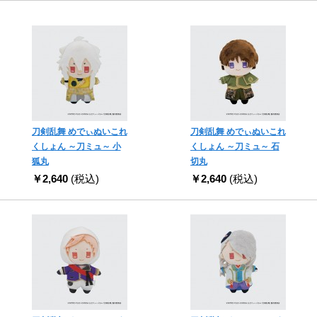
刀剣乱舞 めでぃぬいこれ
刀剣乱舞 めでぃぬいこれ
くしょん ～刀ミュ～ 小
くしょん ～刀ミュ～ 石
狐丸
切丸
￥2,640
(税込)
￥2,640
(税込)