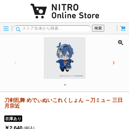
Menu
Cart
検索
刀剣乱舞 めでぃぬいこれくしょん ～刀ミュ～ 三日
月宗近
在庫あり
￥2,640
(税込)