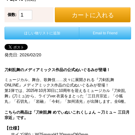
カートに入れる
個数:
ほしい物リストに追加
Email to Friend
発売日:
2026/02/20
刀剣乱舞のメディアミックス作品の公式ぬいぐるみが登場！
ミュージカル、舞台、歌舞伎……次々に展開される『刀剣乱舞
ONLINE』メディアミックス作品の公式ぬいぐるみが登場！
第1弾では、2025年10月30日に10周年を迎えるミュージカル『刀剣乱
舞』(刀ミュ)から、ライブver.衣裳をまとった「三日月宗近」「小狐
丸」「石切丸」「岩融」「今剣」「加州清光」が出陣します。全6種。
こちらの商品は「刀剣乱舞 めでぃぬいこれくしょん ～刀ミュ～ 三日月
宗近」です。
【仕様】
サイズ(約)：W75mm×H120mm×D60mm