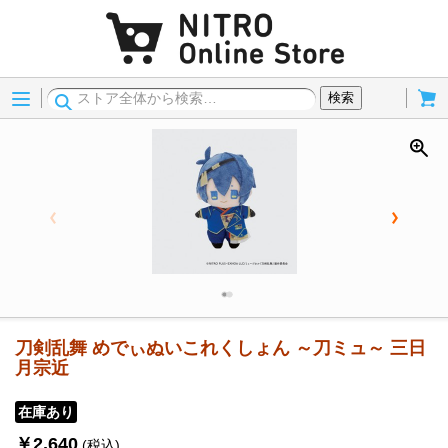
Menu
Cart
検索
刀剣乱舞 めでぃぬいこれくしょん ～刀ミュ～ 三日
月宗近
在庫あり
￥2,640
(税込)