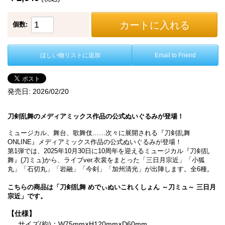
カートに入れる
個数:
ほしい物リストに追加
Email to Friend
発売日:
2026/02/20
刀剣乱舞のメディアミックス作品の公式ぬいぐるみが登場！
ミュージカル、舞台、歌舞伎……次々に展開される『刀剣乱舞
ONLINE』メディアミックス作品の公式ぬいぐるみが登場！
第1弾では、2025年10月30日に10周年を迎えるミュージカル『刀剣乱
舞』(刀ミュ)から、ライブver.衣裳をまとった「三日月宗近」「小狐
丸」「石切丸」「岩融」「今剣」「加州清光」が出陣します。全6種。
こちらの商品は「刀剣乱舞 めでぃぬいこれくしょん ～刀ミュ～ 三日月
宗近」です。
【仕様】
サイズ(約)：W75mm×H120mm×D60mm