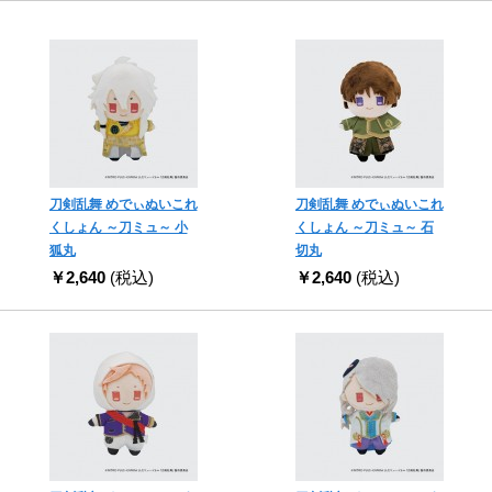
刀剣乱舞 めでぃぬいこれ
刀剣乱舞 めでぃぬいこれ
くしょん ～刀ミュ～ 小
くしょん ～刀ミュ～ 石
狐丸
切丸
￥2,640
(税込)
￥2,640
(税込)