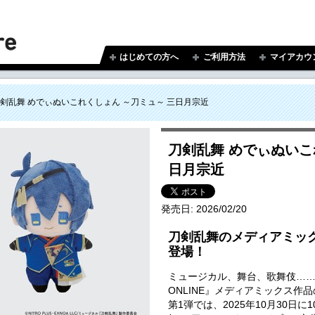
はじめての方へ
ご利用方法
マイアカウ
剣乱舞 めでぃぬいこれくしょん ～刀ミュ～ 三日月宗近
刀剣乱舞 めでぃぬいこ
日月宗近
発売日:
2026/02/20
刀剣乱舞のメディアミッ
登場！
ミュージカル、舞台、歌舞伎…
ONLINE』メディアミックス作
第1弾では、2025年10月30日