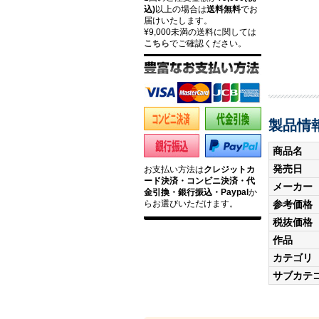
込)
以上の場合は
送料無料
でお
届けいたします。
¥9,000未満の送料に関しては
こちら
でご確認ください。
製品情
商品名
発売日
お支払い方法は
クレジットカ
ード決済・コンビニ決済・代
メーカー
金引換・銀行振込・Paypal
か
参考価格
らお選びいただけます。
税抜価格
作品
カテゴリ
サブカテ