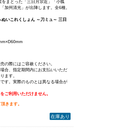
.衣裳をまとった「三日月宗近」「小狐
「加州清光」が出陣します。全6種。
ぃぬいこれくしょん ～刀ミュ～ 三日
mm×D60mm
完売の際にはご容赦ください。
の場合、指定期間内にお支払いいただ
なります。
ジです。実際のものとは異なる場合が
済をご利用いただけません。
て頂きます。
在庫あり