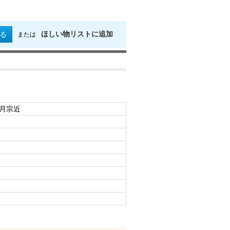
ほしい物リストに追加
る
または
日月宗近