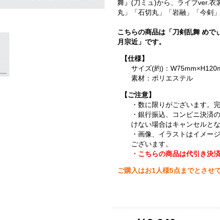
舞』(刀ミュ)から、ライブver
丸」「石切丸」「岩融」「今剣」
こちらの商品は「刀剣乱舞 めで
月宗近」です。
【仕様】
サイズ(約)：W75mm×H120
素材：ポリエステル
【ご注意】
・数に限りがございます。
・銀行振込、コンビニ決済
けない場合はキャンセルと
・画像、イラストはイメー
ございます。
・こちらの商品は代引き決
ご購入はお1人様5点までとさせ