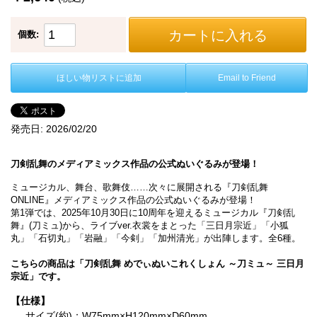
カートに入れる
個数:
ほしい物リストに追加
Email to Friend
発売日:
2026/02/20
刀剣乱舞のメディアミックス作品の公式ぬいぐるみが登場！
ミュージカル、舞台、歌舞伎……次々に展開される『刀剣乱舞
ONLINE』メディアミックス作品の公式ぬいぐるみが登場！
第1弾では、2025年10月30日に10周年を迎えるミュージカル『刀剣乱
舞』(刀ミュ)から、ライブver.衣裳をまとった「三日月宗近」「小狐
丸」「石切丸」「岩融」「今剣」「加州清光」が出陣します。全6種。
こちらの商品は「刀剣乱舞 めでぃぬいこれくしょん ～刀ミュ～ 三日月
宗近」です。
【仕様】
サイズ(約)：W75mm×H120mm×D60mm