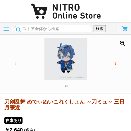
Menu
Cart
検索
刀剣乱舞 めでぃぬいこれくしょん ～刀ミュ～ 三日
月宗近
在庫あり
￥2,640
(税込)