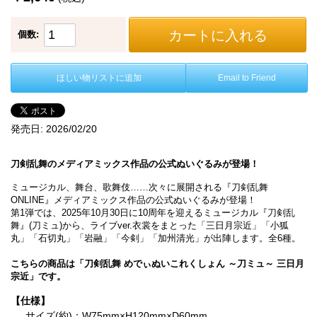
カートに入れる
個数:
ほしい物リストに追加
Email to Friend
発売日:
2026/02/20
刀剣乱舞のメディアミックス作品の公式ぬいぐるみが登場！
ミュージカル、舞台、歌舞伎……次々に展開される『刀剣乱舞
ONLINE』メディアミックス作品の公式ぬいぐるみが登場！
第1弾では、2025年10月30日に10周年を迎えるミュージカル『刀剣乱
舞』(刀ミュ)から、ライブver.衣裳をまとった「三日月宗近」「小狐
丸」「石切丸」「岩融」「今剣」「加州清光」が出陣します。全6種。
こちらの商品は「刀剣乱舞 めでぃぬいこれくしょん ～刀ミュ～ 三日月
宗近」です。
【仕様】
サイズ(約)：W75mm×H120mm×D60mm