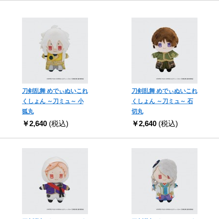
刀剣乱舞 めでぃぬいこれ
刀剣乱舞 めでぃぬいこれ
くしょん ～刀ミュ～ 小
くしょん ～刀ミュ～ 石
狐丸
切丸
￥2,640
(税込)
￥2,640
(税込)