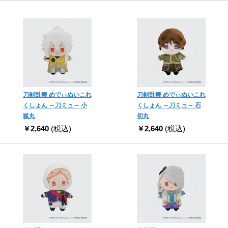
刀剣乱舞 めでぃぬいこれ
刀剣乱舞 めでぃぬいこれ
くしょん ～刀ミュ～ 小
くしょん ～刀ミュ～ 石
狐丸
切丸
￥2,640
(税込)
￥2,640
(税込)