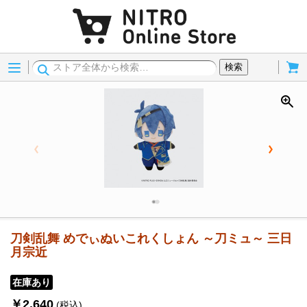
Menu
Cart
検索
刀剣乱舞 めでぃぬいこれくしょん ～刀ミュ～ 三日
月宗近
在庫あり
￥2,640
(税込)