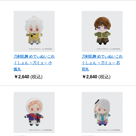
刀剣乱舞 めでぃぬいこれ
刀剣乱舞 めでぃぬいこれ
くしょん ～刀ミュ～ 小
くしょん ～刀ミュ～ 石
狐丸
切丸
￥2,640
(税込)
￥2,640
(税込)