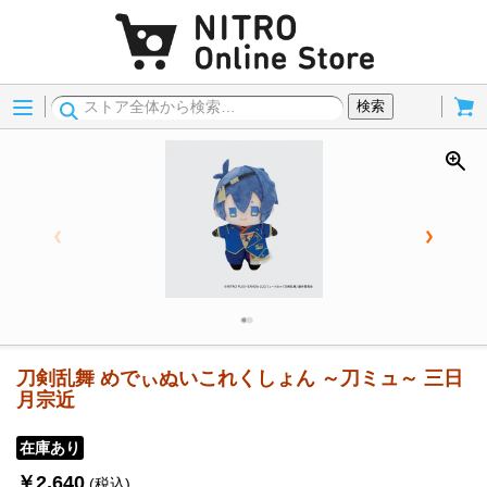
Menu
Cart
検索
刀剣乱舞 めでぃぬいこれくしょん ～刀ミュ～ 三日
月宗近
在庫あり
￥2,640
(税込)