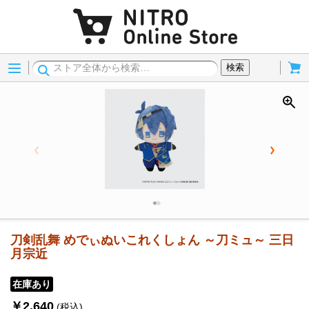
Menu
Cart
検索
刀剣乱舞 めでぃぬいこれくしょん ～刀ミュ～ 三日
月宗近
在庫あり
￥2,640
(税込)