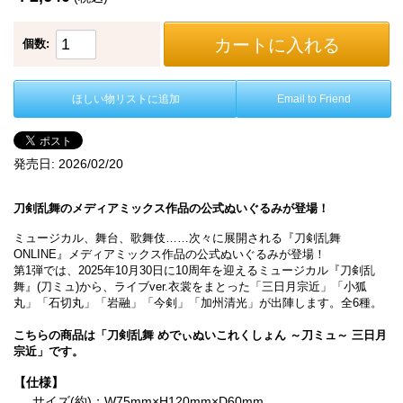
カートに入れる
個数:
ほしい物リストに追加
Email to Friend
発売日:
2026/02/20
刀剣乱舞のメディアミックス作品の公式ぬいぐるみが登場！
ミュージカル、舞台、歌舞伎……次々に展開される『刀剣乱舞
ONLINE』メディアミックス作品の公式ぬいぐるみが登場！
第1弾では、2025年10月30日に10周年を迎えるミュージカル『刀剣乱
舞』(刀ミュ)から、ライブver.衣裳をまとった「三日月宗近」「小狐
丸」「石切丸」「岩融」「今剣」「加州清光」が出陣します。全6種。
こちらの商品は「刀剣乱舞 めでぃぬいこれくしょん ～刀ミュ～ 三日月
宗近」です。
【仕様】
サイズ(約)：W75mm×H120mm×D60mm