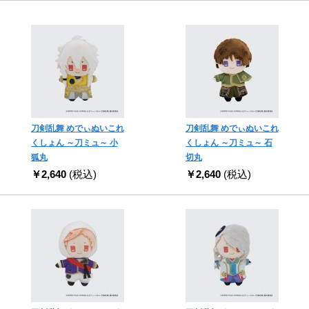
刀剣乱舞 めでぃぬいこれ
刀剣乱舞 めでぃぬいこれ
くしょん ～刀ミュ～ 小
くしょん ～刀ミュ～ 石
狐丸
切丸
￥2,640
(税込)
￥2,640
(税込)