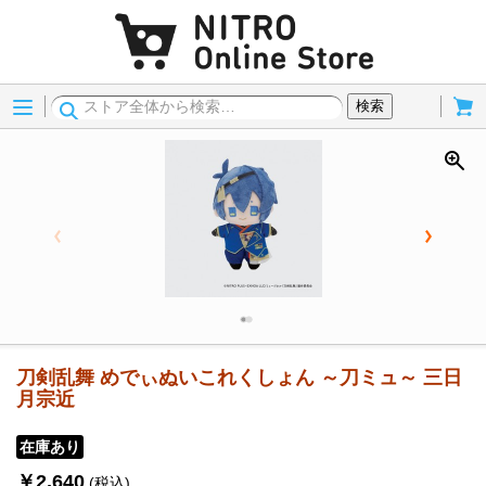
Menu
Cart
検索
刀剣乱舞 めでぃぬいこれくしょん ～刀ミュ～ 三日
月宗近
在庫あり
￥2,640
(税込)