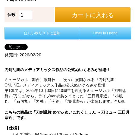
カートに入れる
個数:
ほしい物リストに追加
Email to Friend
発売日:
2026/02/20
刀剣乱舞のメディアミックス作品の公式ぬいぐるみが登場！
ミュージカル、舞台、歌舞伎……次々に展開される『刀剣乱舞
ONLINE』メディアミックス作品の公式ぬいぐるみが登場！
第1弾では、2025年10月30日に10周年を迎えるミュージカル『刀剣乱
舞』(刀ミュ)から、ライブver.衣裳をまとった「三日月宗近」「小狐
丸」「石切丸」「岩融」「今剣」「加州清光」が出陣します。全6種。
こちらの商品は「刀剣乱舞 めでぃぬいこれくしょん ～刀ミュ～ 三日月
宗近」です。
【仕様】
サイズ(約)：W75mm×H120mm×D60mm