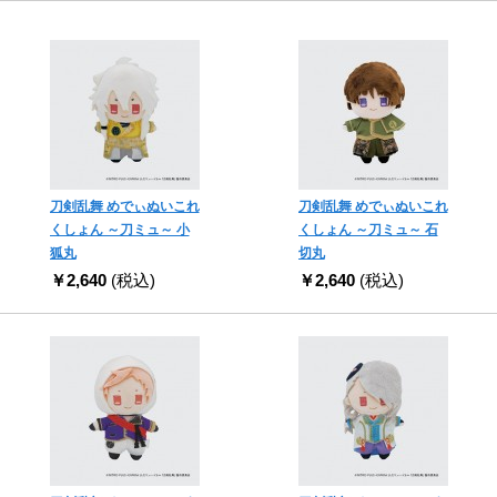
刀剣乱舞 めでぃぬいこれ
刀剣乱舞 めでぃぬいこれ
くしょん ～刀ミュ～ 小
くしょん ～刀ミュ～ 石
狐丸
切丸
￥2,640
(税込)
￥2,640
(税込)