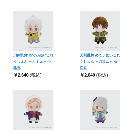
刀剣乱舞 めでぃぬいこれ
刀剣乱舞 めでぃぬいこれ
くしょん ～刀ミュ～ 小
くしょん ～刀ミュ～ 石
狐丸
切丸
￥2,640
(税込)
￥2,640
(税込)