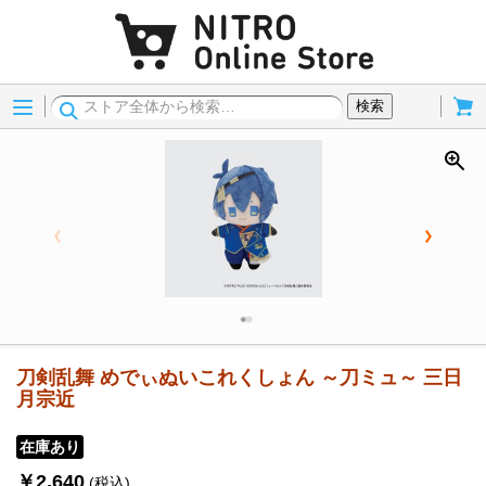
Menu
Cart
検索
刀剣乱舞 めでぃぬいこれくしょん ～刀ミュ～ 三日
月宗近
在庫あり
￥2,640
(税込)