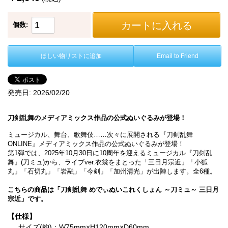
カートに入れる
個数:
ほしい物リストに追加
Email to Friend
発売日:
2026/02/20
刀剣乱舞のメディアミックス作品の公式ぬいぐるみが登場！
ミュージカル、舞台、歌舞伎……次々に展開される『刀剣乱舞
ONLINE』メディアミックス作品の公式ぬいぐるみが登場！
第1弾では、2025年10月30日に10周年を迎えるミュージカル『刀剣乱
舞』(刀ミュ)から、ライブver.衣裳をまとった「三日月宗近」「小狐
丸」「石切丸」「岩融」「今剣」「加州清光」が出陣します。全6種。
こちらの商品は「刀剣乱舞 めでぃぬいこれくしょん ～刀ミュ～ 三日月
宗近」です。
【仕様】
サイズ(約)：W75mm×H120mm×D60mm