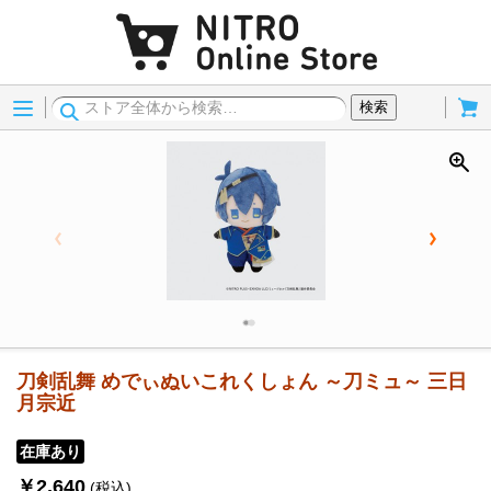
Menu
Cart
検索
刀剣乱舞 めでぃぬいこれくしょん ～刀ミュ～ 三日
月宗近
在庫あり
￥2,640
(税込)