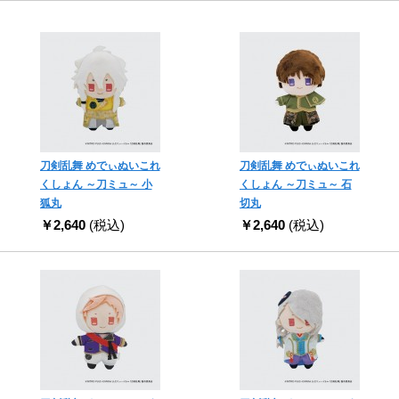
刀剣乱舞 めでぃぬいこれ
刀剣乱舞 めでぃぬいこれ
くしょん ～刀ミュ～ 小
くしょん ～刀ミュ～ 石
狐丸
切丸
￥2,640
(税込)
￥2,640
(税込)