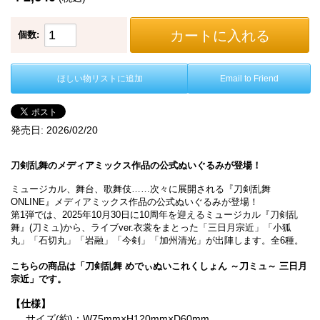
カートに入れる
個数:
ほしい物リストに追加
Email to Friend
発売日:
2026/02/20
刀剣乱舞のメディアミックス作品の公式ぬいぐるみが登場！
ミュージカル、舞台、歌舞伎……次々に展開される『刀剣乱舞
ONLINE』メディアミックス作品の公式ぬいぐるみが登場！
第1弾では、2025年10月30日に10周年を迎えるミュージカル『刀剣乱
舞』(刀ミュ)から、ライブver.衣裳をまとった「三日月宗近」「小狐
丸」「石切丸」「岩融」「今剣」「加州清光」が出陣します。全6種。
こちらの商品は「刀剣乱舞 めでぃぬいこれくしょん ～刀ミュ～ 三日月
宗近」です。
【仕様】
サイズ(約)：W75mm×H120mm×D60mm