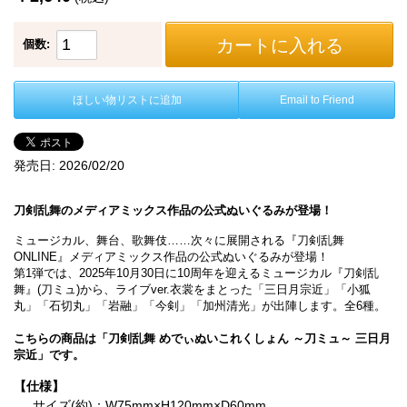
カートに入れる
個数:
ほしい物リストに追加
Email to Friend
発売日:
2026/02/20
刀剣乱舞のメディアミックス作品の公式ぬいぐるみが登場！
ミュージカル、舞台、歌舞伎……次々に展開される『刀剣乱舞
ONLINE』メディアミックス作品の公式ぬいぐるみが登場！
第1弾では、2025年10月30日に10周年を迎えるミュージカル『刀剣乱
舞』(刀ミュ)から、ライブver.衣裳をまとった「三日月宗近」「小狐
丸」「石切丸」「岩融」「今剣」「加州清光」が出陣します。全6種。
こちらの商品は「刀剣乱舞 めでぃぬいこれくしょん ～刀ミュ～ 三日月
宗近」です。
【仕様】
サイズ(約)：W75mm×H120mm×D60mm