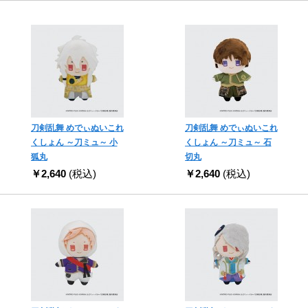
刀剣乱舞 めでぃぬいこれ
刀剣乱舞 めでぃぬいこれ
くしょん ～刀ミュ～ 小
くしょん ～刀ミュ～ 石
狐丸
切丸
￥2,640
(税込)
￥2,640
(税込)