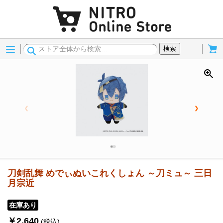
Menu
Cart
検索
刀剣乱舞 めでぃぬいこれくしょん ～刀ミュ～ 三日
月宗近
在庫あり
￥2,640
(税込)