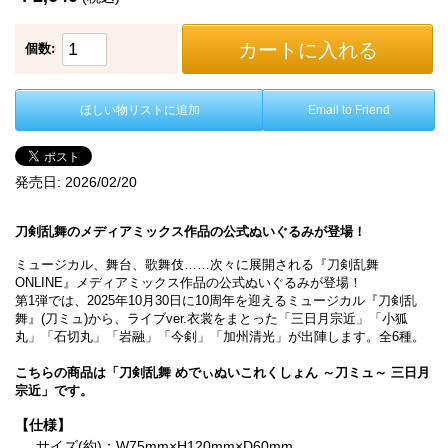
カートに入れる
個数:
ほしい物リストに追加
Email to Friend
発売日:
2026/02/20
刀剣乱舞のメディアミックス作品の公式ぬいぐるみが登場！
ミュージカル、舞台、歌舞伎……次々に展開される『刀剣乱舞
ONLINE』メディアミックス作品の公式ぬいぐるみが登場！
第1弾では、2025年10月30日に10周年を迎えるミュージカル『刀剣乱
舞』(刀ミュ)から、ライブver.衣裳をまとった「三日月宗近」「小狐
丸」「石切丸」「岩融」「今剣」「加州清光」が出陣します。全6種。
こちらの商品は「刀剣乱舞 めでぃぬいこれくしょん ～刀ミュ～ 三日月
宗近」です。
【仕様】
サイズ(約)：W75mm×H120mm×D60mm