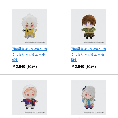
刀剣乱舞 めでぃぬいこれ
刀剣乱舞 めでぃぬいこれ
くしょん ～刀ミュ～ 小
くしょん ～刀ミュ～ 石
狐丸
切丸
￥2,640
(税込)
￥2,640
(税込)