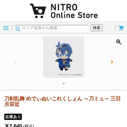
Menu
Cart
検索
刀剣乱舞 めでぃぬいこれくしょん ～刀ミュ～ 三日
月宗近
在庫あり
￥2,640
(税込)