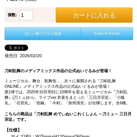
カートに入れる
個数:
ほしい物リストに追加
Email to Friend
発売日:
2026/02/20
刀剣乱舞のメディアミックス作品の公式ぬいぐるみが登場！
ミュージカル、舞台、歌舞伎……次々に展開される『刀剣乱舞
ONLINE』メディアミックス作品の公式ぬいぐるみが登場！
第1弾では、2025年10月30日に10周年を迎えるミュージカル『刀剣乱
舞』(刀ミュ)から、ライブver.衣裳をまとった「三日月宗近」「小狐
丸」「石切丸」「岩融」「今剣」「加州清光」が出陣します。全6種。
こちらの商品は「刀剣乱舞 めでぃぬいこれくしょん ～刀ミュ～ 三日月
宗近」です。
【仕様】
サイズ(約)：W75mm×H120mm×D60mm