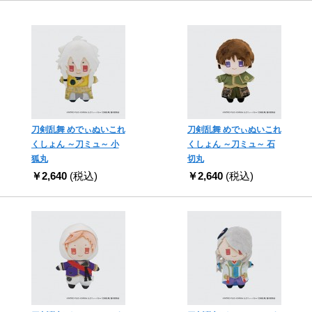
刀剣乱舞 めでぃぬいこれ
刀剣乱舞 めでぃぬいこれ
くしょん ～刀ミュ～ 小
くしょん ～刀ミュ～ 石
狐丸
切丸
￥2,640
(税込)
￥2,640
(税込)