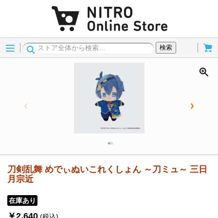
Menu
Cart
検索
刀剣乱舞 めでぃぬいこれくしょん ～刀ミュ～ 三日
月宗近
在庫あり
￥2,640
(税込)