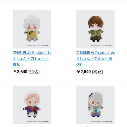
刀剣乱舞 めでぃぬいこれ
刀剣乱舞 めでぃぬいこれ
くしょん ～刀ミュ～ 小
くしょん ～刀ミュ～ 石
狐丸
切丸
￥2,640
(税込)
￥2,640
(税込)