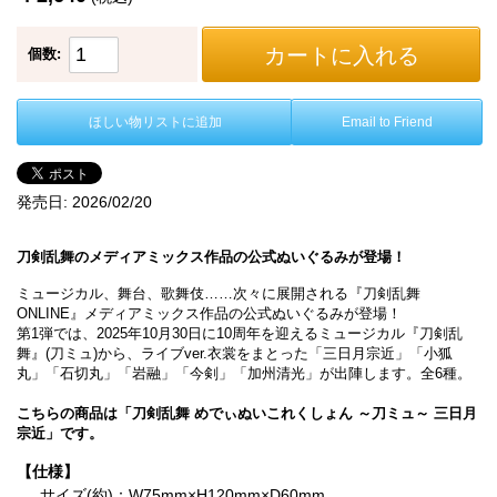
カートに入れる
個数:
ほしい物リストに追加
Email to Friend
発売日:
2026/02/20
刀剣乱舞のメディアミックス作品の公式ぬいぐるみが登場！
ミュージカル、舞台、歌舞伎……次々に展開される『刀剣乱舞
ONLINE』メディアミックス作品の公式ぬいぐるみが登場！
第1弾では、2025年10月30日に10周年を迎えるミュージカル『刀剣乱
舞』(刀ミュ)から、ライブver.衣裳をまとった「三日月宗近」「小狐
丸」「石切丸」「岩融」「今剣」「加州清光」が出陣します。全6種。
こちらの商品は「刀剣乱舞 めでぃぬいこれくしょん ～刀ミュ～ 三日月
宗近」です。
【仕様】
サイズ(約)：W75mm×H120mm×D60mm