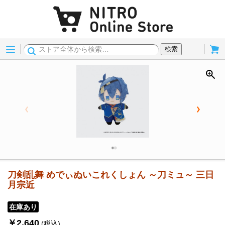
Menu
Cart
検索
刀剣乱舞 めでぃぬいこれくしょん ～刀ミュ～ 三日
月宗近
在庫あり
￥2,640
(税込)