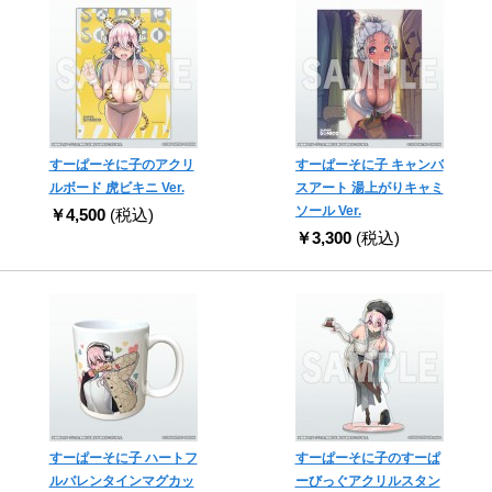
すーぱーそに子のアクリ
すーぱーそに子 キャンバ
ルボード 虎ビキニ Ver.
スアート 湯上がりキャミ
ソール Ver.
￥4,500
(税込)
￥3,300
(税込)
すーぱーそに子 ハートフ
すーぱーそに子のすーぱ
ルバレンタインマグカッ
ーびっぐアクリルスタン