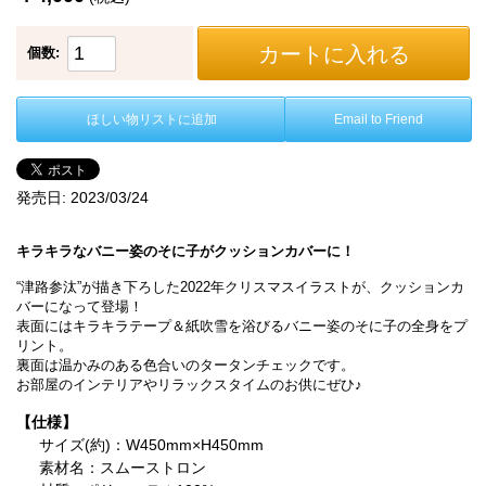
カートに入れる
個数:
ほしい物リストに追加
Email to Friend
発売日:
2023/03/24
キラキラなバニー姿のそに子がクッションカバーに！
“津路参汰”が描き下ろした2022年クリスマスイラストが、クッションカ
バーになって登場！
表面にはキラキラテープ＆紙吹雪を浴びるバニー姿のそに子の全身をプ
リント。
裏面は温かみのある色合いのタータンチェックです。
お部屋のインテリアやリラックスタイムのお供にぜひ♪
【仕様】
サイズ(約)：W450mm×H450mm
素材名：スムーストロン