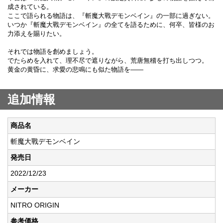
成されている。
ここで語られる物語は、『斬魔大戰デモンベイン』の一部に過ぎない。
いつか『斬魔大戰デモンベイン』の全てを語るために、何卒、皆様のお
力添えを賜りたい。
それでは物語を創めましょう。
でたらめを入れて、理不尽で遮りながら、荒唐無稽を打ち出しつつ。
黄金の黄昏に、求愛の悲鳴にも似た物語を――
追加情報
商品名
斬魔大戰デモンベイン
発売日
2022/12/23
メーカー
NITRO ORIGIN
参考価格