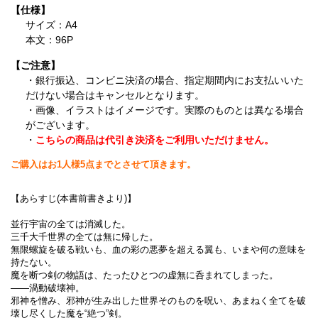
【仕様】
サイズ：A4
本文：96P
【ご注意】
・銀行振込、コンビニ決済の場合、指定期間内にお支払いいた
だけない場合はキャンセルとなります。
・画像、イラストはイメージです。実際のものとは異なる場合
がございます。
・
こちらの商品は代引き決済をご利用いただけません。
ご購入はお1人様5点までとさせて頂きます。
【あらすじ(本書前書きより)】
並行宇宙の全ては消滅した。
三千大千世界の全ては無に帰した。
無限螺旋を破る戦いも、血の彩の悪夢を超える翼も、いまや何の意味を
持たない。
魔を断つ剣の物語は、たったひとつの虚無に呑まれてしまった。
――渦動破壊神。
邪神を憎み、邪神が生み出した世界そのものを呪い、あまねく全てを破
壊し尽くした魔を“絶つ”剣。