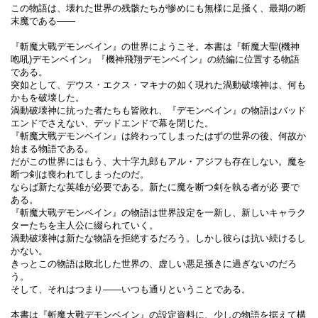
この物語は、壊れた世界の残骸たちが惨めにも無様に足掻く、最期の断
末魔である――
『斬魔大戰デモンベイン』の世界にようこそ。本書は『斬魔大聖(機神
咆吼)デモンベイン』『機神飛翔デモンベイン』の続編に位置する物語
である。
突如として、デウス・エクス・マキナの如く現れた渦動破壊神は、何も
かもを破壊した。
渦動破壊神に抗った者たちも皆敗れ、『デモンベイン』の物語はバッド
エンドでさえない、デッドエンドで幕を閉じた。
『斬魔大戰デモンベイン』は終わってしまったはずの世界の後、何故か
始まる物語である。
だがこの世界にはもう、大十字九郎もアル・アジフも存在しない。魔を
断つ剣は喪われてしまったのだ。
ならば新たな英雄が必要である。新たに魔を断つ剣を執る者が必 要で
ある。
『斬魔大戰デモンベイン』の物語は世界設定を一新し、新しいキャラク
ターたちを主人公に綴られていく。
渦動破壊神は新たな物語を拒絶するだろう。しかし彼らは抗い続けるし
かない。
きっとこの物語は敗北した世界の、虚しい悪足掻きに過ぎないのだろ
う。
そして、それはつまり――いつも通りということである。
本書は『斬魔大戰デモンベイン』の設定資料に、少しの物語を据えて構