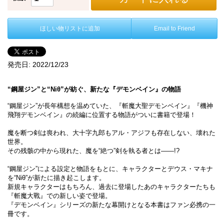
ほしい物リストに追加
Email to Friend
発売日:
2022/12/23
“鋼屋ジン”と“Niθ”が紡ぐ、新たな『デモンベイン』の物語
“鋼屋ジン”が長年構想を温めていた、『斬魔大聖デモンベイン』『機神
飛翔デモンベイン』の続編に位置する物語がついに書籍で登場！
魔を断つ剣は喪われ、大十字九郎もアル・アジフも存在しない、壊れた
世界。
その残骸の中から現れた、魔を“絶つ”剣を執る者とは――!?
“鋼屋ジン”による設定と物語をもとに、キャラクターとデウス・マキナ
を“Niθ”が新たに描き起こします。
新規キャラクターはもちろん、過去に登場したあのキャラクターたちも
『斬魔大戰』での新しい姿で登場。
『デモンベイン』シリーズの新たな幕開けとなる本書はファン必携の一
冊です。