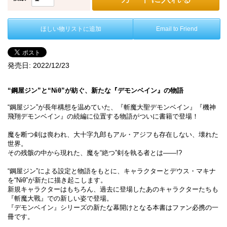
ほしい物リストに追加
Email to Friend
発売日:
2022/12/23
“鋼屋ジン”と“Niθ”が紡ぐ、新たな『デモンベイン』の物語
“鋼屋ジン”が長年構想を温めていた、『斬魔大聖デモンベイン』『機神
飛翔デモンベイン』の続編に位置する物語がついに書籍で登場！
魔を断つ剣は喪われ、大十字九郎もアル・アジフも存在しない、壊れた
世界。
その残骸の中から現れた、魔を“絶つ”剣を執る者とは――!?
“鋼屋ジン”による設定と物語をもとに、キャラクターとデウス・マキナ
を“Niθ”が新たに描き起こします。
新規キャラクターはもちろん、過去に登場したあのキャラクターたちも
『斬魔大戰』での新しい姿で登場。
『デモンベイン』シリーズの新たな幕開けとなる本書はファン必携の一
冊です。