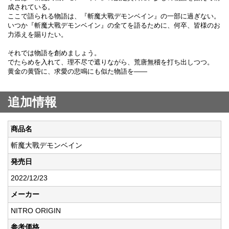
成されている。
ここで語られる物語は、『斬魔大戰デモンベイン』の一部に過ぎない。
いつか『斬魔大戰デモンベイン』の全てを語るために、何卒、皆様のお
力添えを賜りたい。
それでは物語を創めましょう。
でたらめを入れて、理不尽で遮りながら、荒唐無稽を打ち出しつつ。
黄金の黄昏に、求愛の悲鳴にも似た物語を――
追加情報
商品名
斬魔大戰デモンベイン
発売日
2022/12/23
メーカー
NITRO ORIGIN
参考価格