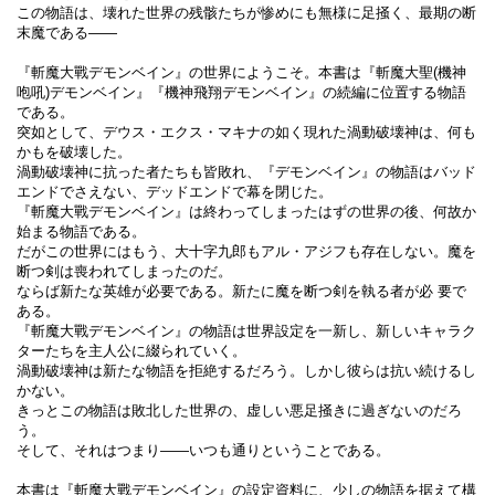
この物語は、壊れた世界の残骸たちが惨めにも無様に足掻く、最期の断
末魔である――
『斬魔大戰デモンベイン』の世界にようこそ。本書は『斬魔大聖(機神
咆吼)デモンベイン』『機神飛翔デモンベイン』の続編に位置する物語
である。
突如として、デウス・エクス・マキナの如く現れた渦動破壊神は、何も
かもを破壊した。
渦動破壊神に抗った者たちも皆敗れ、『デモンベイン』の物語はバッド
エンドでさえない、デッドエンドで幕を閉じた。
『斬魔大戰デモンベイン』は終わってしまったはずの世界の後、何故か
始まる物語である。
だがこの世界にはもう、大十字九郎もアル・アジフも存在しない。魔を
断つ剣は喪われてしまったのだ。
ならば新たな英雄が必要である。新たに魔を断つ剣を執る者が必 要で
ある。
『斬魔大戰デモンベイン』の物語は世界設定を一新し、新しいキャラク
ターたちを主人公に綴られていく。
渦動破壊神は新たな物語を拒絶するだろう。しかし彼らは抗い続けるし
かない。
きっとこの物語は敗北した世界の、虚しい悪足掻きに過ぎないのだろ
う。
そして、それはつまり――いつも通りということである。
本書は『斬魔大戰デモンベイン』の設定資料に、少しの物語を据えて構