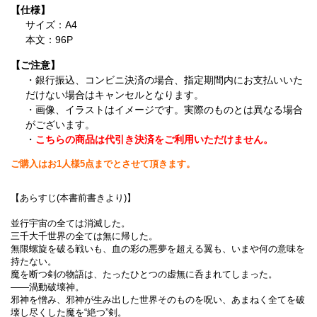
【仕様】
サイズ：A4
本文：96P
【ご注意】
・銀行振込、コンビニ決済の場合、指定期間内にお支払いいた
だけない場合はキャンセルとなります。
・画像、イラストはイメージです。実際のものとは異なる場合
がございます。
・
こちらの商品は代引き決済をご利用いただけません。
ご購入はお1人様5点までとさせて頂きます。
【あらすじ(本書前書きより)】
並行宇宙の全ては消滅した。
三千大千世界の全ては無に帰した。
無限螺旋を破る戦いも、血の彩の悪夢を超える翼も、いまや何の意味を
持たない。
魔を断つ剣の物語は、たったひとつの虚無に呑まれてしまった。
――渦動破壊神。
邪神を憎み、邪神が生み出した世界そのものを呪い、あまねく全てを破
壊し尽くした魔を“絶つ”剣。