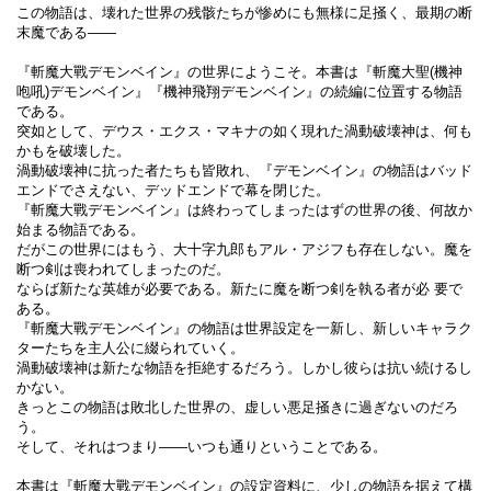
この物語は、壊れた世界の残骸たちが惨めにも無様に足掻く、最期の断
末魔である――
『斬魔大戰デモンベイン』の世界にようこそ。本書は『斬魔大聖(機神
咆吼)デモンベイン』『機神飛翔デモンベイン』の続編に位置する物語
である。
突如として、デウス・エクス・マキナの如く現れた渦動破壊神は、何も
かもを破壊した。
渦動破壊神に抗った者たちも皆敗れ、『デモンベイン』の物語はバッド
エンドでさえない、デッドエンドで幕を閉じた。
『斬魔大戰デモンベイン』は終わってしまったはずの世界の後、何故か
始まる物語である。
だがこの世界にはもう、大十字九郎もアル・アジフも存在しない。魔を
断つ剣は喪われてしまったのだ。
ならば新たな英雄が必要である。新たに魔を断つ剣を執る者が必 要で
ある。
『斬魔大戰デモンベイン』の物語は世界設定を一新し、新しいキャラク
ターたちを主人公に綴られていく。
渦動破壊神は新たな物語を拒絶するだろう。しかし彼らは抗い続けるし
かない。
きっとこの物語は敗北した世界の、虚しい悪足掻きに過ぎないのだろ
う。
そして、それはつまり――いつも通りということである。
本書は『斬魔大戰デモンベイン』の設定資料に、少しの物語を据えて構