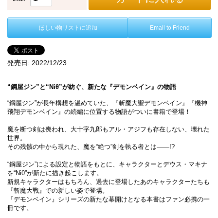
ほしい物リストに追加
Email to Friend
発売日:
2022/12/23
“鋼屋ジン”と“Niθ”が紡ぐ、新たな『デモンベイン』の物語
“鋼屋ジン”が長年構想を温めていた、『斬魔大聖デモンベイン』『機神
飛翔デモンベイン』の続編に位置する物語がついに書籍で登場！
魔を断つ剣は喪われ、大十字九郎もアル・アジフも存在しない、壊れた
世界。
その残骸の中から現れた、魔を“絶つ”剣を執る者とは――!?
“鋼屋ジン”による設定と物語をもとに、キャラクターとデウス・マキナ
を“Niθ”が新たに描き起こします。
新規キャラクターはもちろん、過去に登場したあのキャラクターたちも
『斬魔大戰』での新しい姿で登場。
『デモンベイン』シリーズの新たな幕開けとなる本書はファン必携の一
冊です。