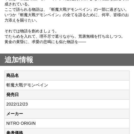
成されている。
ここで語られる物語は、『斬魔大戰デモンベイン』の一部に過ぎない。
いつか『斬魔大戰デモンベイン』の全てを語るために、何卒、皆様のお
力添えを賜りたい。
それでは物語を創めましょう。
でたらめを入れて、理不尽で遮りながら、荒唐無稽を打ち出しつつ。
黄金の黄昏に、求愛の悲鳴にも似た物語を――
追加情報
商品名
斬魔大戰デモンベイン
発売日
2022/12/23
メーカー
NITRO ORIGIN
参考価格