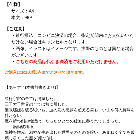
【仕様】
サイズ：A4
本文：96P
【ご注意】
・銀行振込、コンビニ決済の場合、指定期間内にお支払いいた
だけない場合はキャンセルとなります。
・画像、イラストはイメージです。実際のものとは異なる場合
がございます。
・
こちらの商品は代引き決済をご利用いただけません。
ご購入はお1人様5点までとさせて頂きます。
【あらすじ(本書前書きより)】
並行宇宙の全ては消滅した。
三千大千世界の全ては無に帰した。
無限螺旋を破る戦いも、血の彩の悪夢を超える翼も、いまや何の意味を
持たない。
魔を断つ剣の物語は、たったひとつの虚無に呑まれてしまった。
――渦動破壊神。
邪神を憎み、邪神が生み出した世界そのものを呪い、あまねく全てを破
壊し尽くした魔を“絶つ”剣。