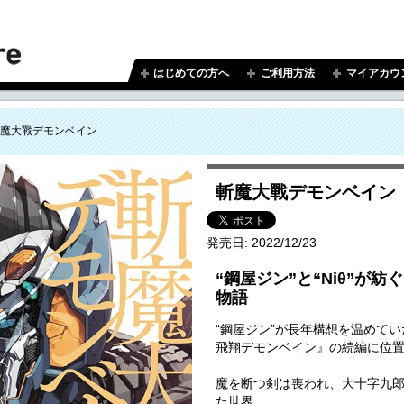
はじめての方へ
ご利用方法
マイアカウ
魔大戰デモンベイン
斬魔大戰デモンベイン
発売日:
2022/12/23
“鋼屋ジン”と“Niθ”が
物語
“鋼屋ジン”が長年構想を温めて
飛翔デモンベイン』の続編に位
魔を断つ剣は喪われ、大十字九
た世界。