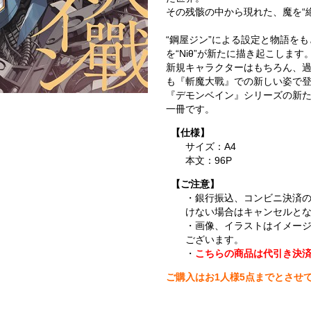
その残骸の中から現れた、魔を“絶
“鋼屋ジン”による設定と物語を
を“Niθ”が新たに描き起こします
新規キャラクターはもちろん、
も『斬魔大戰』での新しい姿で
『デモンベイン』シリーズの新
一冊です。
【仕様】
サイズ：A4
本文：96P
【ご注意】
・銀行振込、コンビニ決済
けない場合はキャンセルと
・画像、イラストはイメー
ございます。
・
こちらの商品は代引き決
ご購入はお1人様5点までとさせ