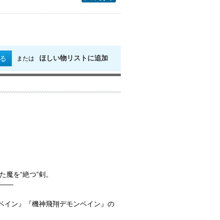
ほしい物リストに追加
る
または
魔を“絶つ”剣。
――
ンベイン』『機神飛翔デモンベイン』の