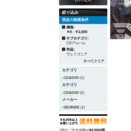
絞り込み
現在の検索条件
価格:
￥0
-
￥2,000
サブカテゴリ:
CDアルバム
作品:
ヴェドゴニア
すべてクリア
カテゴリ
CD&DVD
(1)
カテゴリ
CD&DVD
(1)
メーカー
GEORIDE
(1)
1回のご注文金額が
¥9,000(税