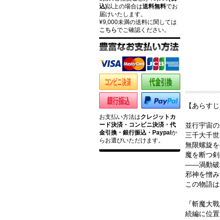
込)
以上の場合は
送料無料
でお
届けいたします。
¥9,000未満の送料に関しては
こちら
でご確認ください。
【あらすじ
お支払い方法は
クレジットカ
ード決済・コンビニ決済・代
並行宇宙の
金引換・銀行振込・Paypal
か
三千大千世
らお選びいただけます。
無限螺旋を
魔を断つ剣
――渦動破
邪神を憎み
この物語は
『斬魔大戰
続編に位置