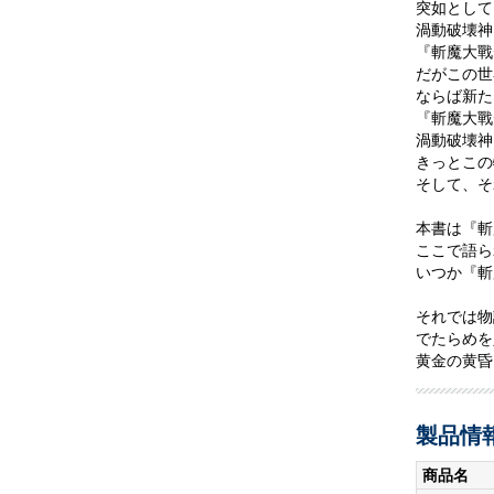
突如として
渦動破壊神
『斬魔大戰
だがこの世
ならば新た
『斬魔大戰
渦動破壊神
きっとこの
そして、そ
本書は『斬
ここで語ら
いつか『斬
それでは物
でたらめを
黄金の黄昏
製品情
商品名