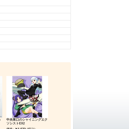
h
中央東口のシャイニングエク
ソシストEX2