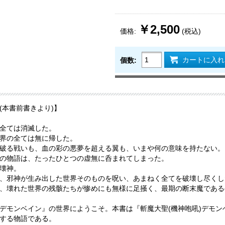
￥2,500
価格:
(税込)
カートに入れ
個数:
(本書前書きより)】
全ては消滅した。
界の全ては無に帰した。
破る戦いも、血の彩の悪夢を超える翼も、いまや何の意味を持たない。
の物語は、たったひとつの虚無に呑まれてしまった。
壊神。
、邪神が生み出した世界そのものを呪い、あまねく全てを破壊し尽くした
、壊れた世界の残骸たちが惨めにも無様に足掻く、最期の断末魔である
デモンベイン』の世界にようこそ。本書は『斬魔大聖(機神咆吼)デモ
する物語である。