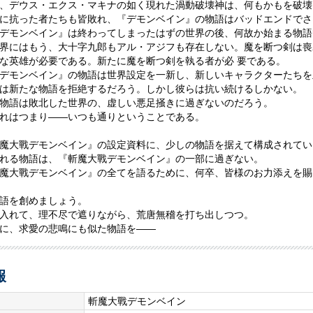
、デウス・エクス・マキナの如く現れた渦動破壊神は、何もかもを破壊
に抗った者たちも皆敗れ、『デモンベイン』の物語はバッドエンドでさ
デモンベイン』は終わってしまったはずの世界の後、何故か始まる物語
界にはもう、大十字九郎もアル・アジフも存在しない。魔を断つ剣は喪
な英雄が必要である。新たに魔を断つ剣を執る者が必 要である。
デモンベイン』の物語は世界設定を一新し、新しいキャラクターたちを
は新たな物語を拒絶するだろう。しかし彼らは抗い続けるしかない。
物語は敗北した世界の、虚しい悪足掻きに過ぎないのだろう。
れはつまり――いつも通りということである。
魔大戰デモンベイン』の設定資料に、少しの物語を据えて構成されてい
れる物語は、『斬魔大戰デモンベイン』の一部に過ぎない。
魔大戰デモンベイン』の全てを語るために、何卒、皆様のお力添えを賜
語を創めましょう。
入れて、理不尽で遮りながら、荒唐無稽を打ち出しつつ。
に、求愛の悲鳴にも似た物語を――
報
斬魔大戰デモンベイン