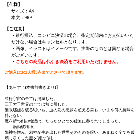
【仕様】
サイズ：A4
本文：96P
【ご注意】
・銀行振込、コンビニ決済の場合、指定期間内にお支払いいた
だけない場合はキャンセルとなります。
・画像、イラストはイメージです。実際のものとは異なる場合
がございます。
・
こちらの商品は代引き決済をご利用いただけません。
ご購入はお1人様5点までとさせて頂きます。
【あらすじ(本書前書きより)】
並行宇宙の全ては消滅した。
三千大千世界の全ては無に帰した。
無限螺旋を破る戦いも、血の彩の悪夢を超える翼も、いまや何の意味を
持たない。
魔を断つ剣の物語は、たったひとつの虚無に呑まれてしまった。
――渦動破壊神。
邪神を憎み、邪神が生み出した世界そのものを呪い、あまねく全てを破
壊し尽くした魔を“絶つ”剣。