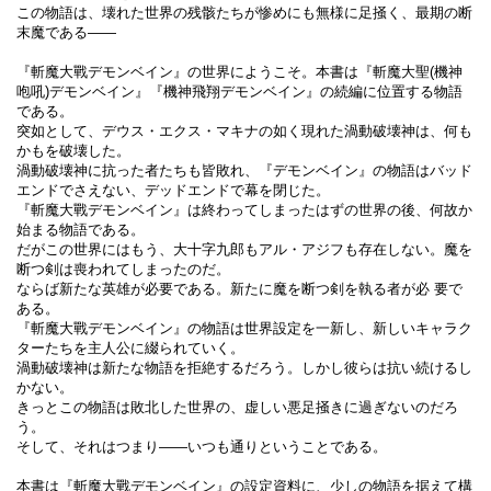
この物語は、壊れた世界の残骸たちが惨めにも無様に足掻く、最期の断
末魔である――
『斬魔大戰デモンベイン』の世界にようこそ。本書は『斬魔大聖(機神
咆吼)デモンベイン』『機神飛翔デモンベイン』の続編に位置する物語
である。
突如として、デウス・エクス・マキナの如く現れた渦動破壊神は、何も
かもを破壊した。
渦動破壊神に抗った者たちも皆敗れ、『デモンベイン』の物語はバッド
エンドでさえない、デッドエンドで幕を閉じた。
『斬魔大戰デモンベイン』は終わってしまったはずの世界の後、何故か
始まる物語である。
だがこの世界にはもう、大十字九郎もアル・アジフも存在しない。魔を
断つ剣は喪われてしまったのだ。
ならば新たな英雄が必要である。新たに魔を断つ剣を執る者が必 要で
ある。
『斬魔大戰デモンベイン』の物語は世界設定を一新し、新しいキャラク
ターたちを主人公に綴られていく。
渦動破壊神は新たな物語を拒絶するだろう。しかし彼らは抗い続けるし
かない。
きっとこの物語は敗北した世界の、虚しい悪足掻きに過ぎないのだろ
う。
そして、それはつまり――いつも通りということである。
本書は『斬魔大戰デモンベイン』の設定資料に、少しの物語を据えて構