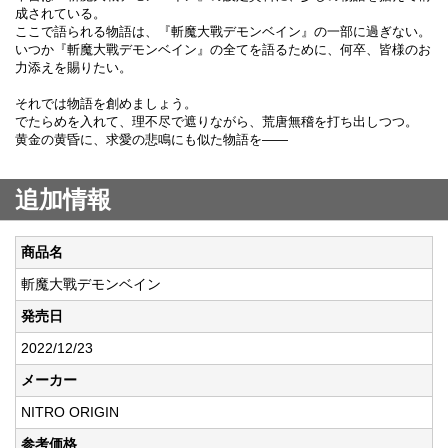
成されている。
ここで語られる物語は、『斬魔大戰デモンベイン』の一部に過ぎない。
いつか『斬魔大戰デモンベイン』の全てを語るために、何卒、皆様のお
力添えを賜りたい。
それでは物語を創めましょう。
でたらめを入れて、理不尽で遮りながら、荒唐無稽を打ち出しつつ。
黄金の黄昏に、求愛の悲鳴にも似た物語を――
追加情報
商品名
斬魔大戰デモンベイン
発売日
2022/12/23
メーカー
NITRO ORIGIN
参考価格