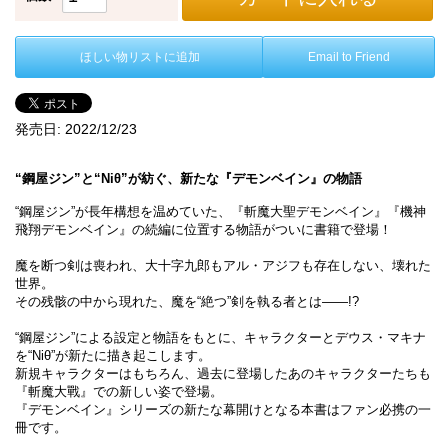
ほしい物リストに追加
Email to Friend
発売日:
2022/12/23
“鋼屋ジン”と“Niθ”が紡ぐ、新たな『デモンベイン』の物語
“鋼屋ジン”が長年構想を温めていた、『斬魔大聖デモンベイン』『機神
飛翔デモンベイン』の続編に位置する物語がついに書籍で登場！
魔を断つ剣は喪われ、大十字九郎もアル・アジフも存在しない、壊れた
世界。
その残骸の中から現れた、魔を“絶つ”剣を執る者とは――!?
“鋼屋ジン”による設定と物語をもとに、キャラクターとデウス・マキナ
を“Niθ”が新たに描き起こします。
新規キャラクターはもちろん、過去に登場したあのキャラクターたちも
『斬魔大戰』での新しい姿で登場。
『デモンベイン』シリーズの新たな幕開けとなる本書はファン必携の一
冊です。