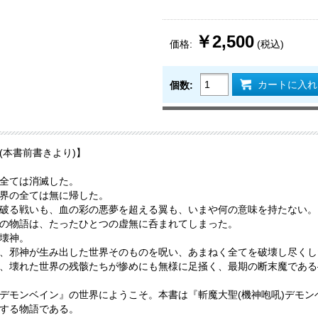
￥2,500
価格:
(税込)
カートに入れ
個数:
(本書前書きより)】
全ては消滅した。
界の全ては無に帰した。
破る戦いも、血の彩の悪夢を超える翼も、いまや何の意味を持たない。
の物語は、たったひとつの虚無に呑まれてしまった。
壊神。
、邪神が生み出した世界そのものを呪い、あまねく全てを破壊し尽くした
、壊れた世界の残骸たちが惨めにも無様に足掻く、最期の断末魔である
デモンベイン』の世界にようこそ。本書は『斬魔大聖(機神咆吼)デモ
する物語である。