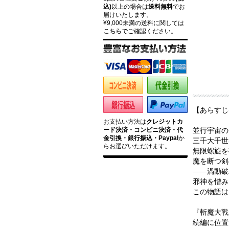
込)
以上の場合は
送料無料
でお
届けいたします。
¥9,000未満の送料に関しては
こちら
でご確認ください。
【あらすじ
お支払い方法は
クレジットカ
ード決済・コンビニ決済・代
並行宇宙の
金引換・銀行振込・Paypal
か
三千大千世
らお選びいただけます。
無限螺旋を
魔を断つ剣
――渦動破
邪神を憎み
この物語は
『斬魔大戰
続編に位置