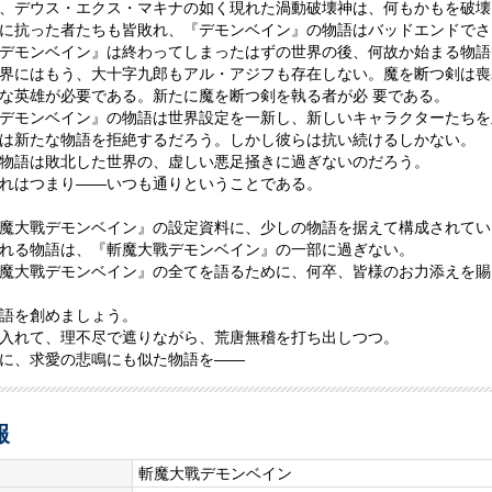
、デウス・エクス・マキナの如く現れた渦動破壊神は、何もかもを破壊
に抗った者たちも皆敗れ、『デモンベイン』の物語はバッドエンドでさ
デモンベイン』は終わってしまったはずの世界の後、何故か始まる物語
界にはもう、大十字九郎もアル・アジフも存在しない。魔を断つ剣は喪
な英雄が必要である。新たに魔を断つ剣を執る者が必 要である。
デモンベイン』の物語は世界設定を一新し、新しいキャラクターたちを
は新たな物語を拒絶するだろう。しかし彼らは抗い続けるしかない。
物語は敗北した世界の、虚しい悪足掻きに過ぎないのだろう。
れはつまり――いつも通りということである。
魔大戰デモンベイン』の設定資料に、少しの物語を据えて構成されてい
れる物語は、『斬魔大戰デモンベイン』の一部に過ぎない。
魔大戰デモンベイン』の全てを語るために、何卒、皆様のお力添えを賜
語を創めましょう。
入れて、理不尽で遮りながら、荒唐無稽を打ち出しつつ。
に、求愛の悲鳴にも似た物語を――
報
斬魔大戰デモンベイン