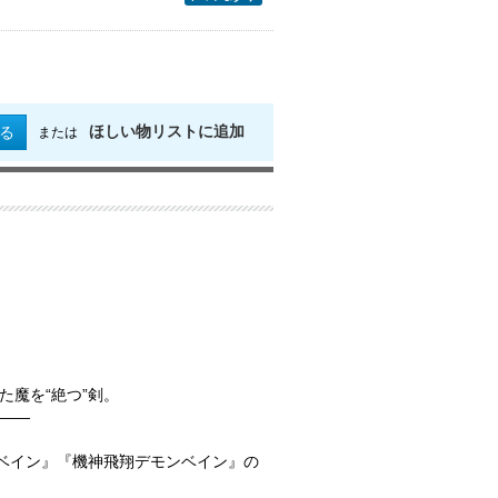
ほしい物リストに追加
る
または
魔を“絶つ”剣。
――
ンベイン』『機神飛翔デモンベイン』の