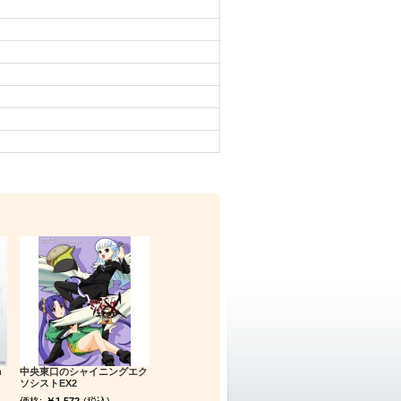
h
中央東口のシャイニングエク
ソシストEX2