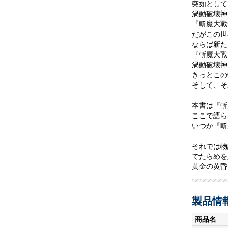
突如として
渦動破壊神
『斬魔大戰
だがこの世
ならば新た
『斬魔大戰
渦動破壊神
きっとこの
そして、そ
本書は『斬
ここで語ら
いつか『斬
それでは物
でたらめを
黄金の黄昏
製品情
商品名