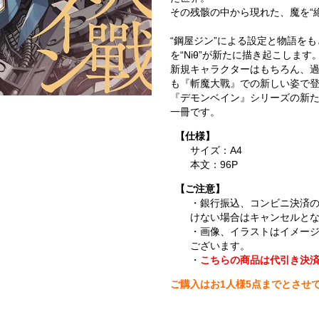
その残骸の中から現れた、魔を“絶
“鋼屋ジン”による設定と物語を
を“Niθ”が新たに描き起こします
新規キャラクターはもちろん、
も『斬魔大戰』での新しい姿で
『デモンベイン』シリーズの新
一冊です。
【仕様】
サイズ：A4
本文：96P
【ご注意】
・銀行振込、コンビニ決済
けない場合はキャンセルと
・画像、イラストはイメー
ございます。
・
こちらの商品は代引き決
ご購入はお1人様5点までとさせ