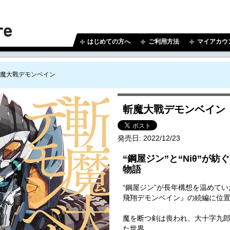
はじめての方へ
ご利用方法
マイアカウ
魔大戰デモンベイン
斬魔大戰デモンベイン
発売日:
2022/12/23
“鋼屋ジン”と“Niθ”が
物語
“鋼屋ジン”が長年構想を温めて
飛翔デモンベイン』の続編に位
魔を断つ剣は喪われ、大十字九
た世界。