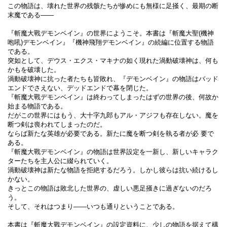
この物語は、壊れた世界の残骸たちが惨めにも無様に足掻く、最期の断
末魔である――
『斬魔大戰デモンベイン』の世界にようこそ。本書は『斬魔大聖(機神
咆吼)デモンベイン』『機神飛翔デモンベイン』の続編に位置する物語
である。
突如として、デウス・エクス・マキナの如く現れた渦動破壊神は、何も
かもを破壊した。
渦動破壊神に抗った者たちも皆敗れ、『デモンベイン』の物語はバッド
エンドでさえない、デッドエンドで幕を閉じた。
『斬魔大戰デモンベイン』は終わってしまったはずの世界の後、何故か
始まる物語である。
だがこの世界にはもう、大十字九郎もアル・アジフも存在しない。魔を
断つ剣は喪われてしまったのだ。
ならば新たな英雄が必要である。新たに魔を断つ剣を執る者が必 要で
ある。
『斬魔大戰デモンベイン』の物語は世界設定を一新し、新しいキャラク
ターたちを主人公に綴られていく。
渦動破壊神は新たな物語を拒絶するだろう。しかし彼らは抗い続けるし
かない。
きっとこの物語は敗北した世界の、虚しい悪足掻きに過ぎないのだろ
う。
そして、それはつまり――いつも通りということである。
本書は『斬魔大戰デモンベイン』の設定資料に、少しの物語を据えて構