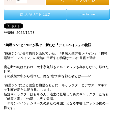
ほしい物リストに追加
Email to Friend
発売日:
2022/12/23
“鋼屋ジン”と“Niθ”が紡ぐ、新たな『デモンベイン』の物語
“鋼屋ジン”が長年構想を温めていた、『斬魔大聖デモンベイン』『機神
飛翔デモンベイン』の続編に位置する物語がついに書籍で登場！
魔を断つ剣は喪われ、大十字九郎もアル・アジフも存在しない、壊れた
世界。
その残骸の中から現れた、魔を“絶つ”剣を執る者とは――!?
“鋼屋ジン”による設定と物語をもとに、キャラクターとデウス・マキナ
を“Niθ”が新たに描き起こします。
新規キャラクターはもちろん、過去に登場したあのキャラクターたちも
『斬魔大戰』での新しい姿で登場。
『デモンベイン』シリーズの新たな幕開けとなる本書はファン必携の一
冊です。