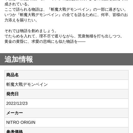
成されている。
ここで語られる物語は、『斬魔大戰デモンベイン』の一部に過ぎない。
いつか『斬魔大戰デモンベイン』の全てを語るために、何卒、皆様のお
力添えを賜りたい。
それでは物語を創めましょう。
でたらめを入れて、理不尽で遮りながら、荒唐無稽を打ち出しつつ。
黄金の黄昏に、求愛の悲鳴にも似た物語を――
追加情報
商品名
斬魔大戰デモンベイン
発売日
2022/12/23
メーカー
NITRO ORIGIN
参考価格