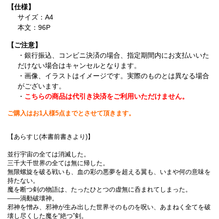
【仕様】
サイズ：A4
本文：96P
【ご注意】
・銀行振込、コンビニ決済の場合、指定期間内にお支払いいた
だけない場合はキャンセルとなります。
・画像、イラストはイメージです。実際のものとは異なる場合
がございます。
・
こちらの商品は代引き決済をご利用いただけません。
ご購入はお1人様5点までとさせて頂きます。
【あらすじ(本書前書きより)】
並行宇宙の全ては消滅した。
三千大千世界の全ては無に帰した。
無限螺旋を破る戦いも、血の彩の悪夢を超える翼も、いまや何の意味を
持たない。
魔を断つ剣の物語は、たったひとつの虚無に呑まれてしまった。
――渦動破壊神。
邪神を憎み、邪神が生み出した世界そのものを呪い、あまねく全てを破
壊し尽くした魔を“絶つ”剣。