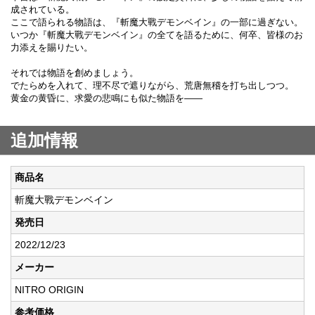
成されている。
ここで語られる物語は、『斬魔大戰デモンベイン』の一部に過ぎない。
いつか『斬魔大戰デモンベイン』の全てを語るために、何卒、皆様のお
力添えを賜りたい。
それでは物語を創めましょう。
でたらめを入れて、理不尽で遮りながら、荒唐無稽を打ち出しつつ。
黄金の黄昏に、求愛の悲鳴にも似た物語を――
追加情報
商品名
斬魔大戰デモンベイン
発売日
2022/12/23
メーカー
NITRO ORIGIN
参考価格