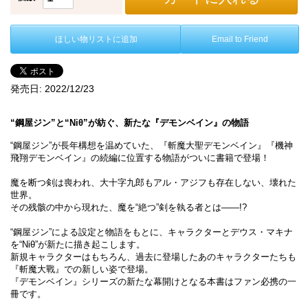
ほしい物リストに追加
Email to Friend
発売日:
2022/12/23
“鋼屋ジン”と“Niθ”が紡ぐ、新たな『デモンベイン』の物語
“鋼屋ジン”が長年構想を温めていた、『斬魔大聖デモンベイン』『機神
飛翔デモンベイン』の続編に位置する物語がついに書籍で登場！
魔を断つ剣は喪われ、大十字九郎もアル・アジフも存在しない、壊れた
世界。
その残骸の中から現れた、魔を“絶つ”剣を執る者とは――!?
“鋼屋ジン”による設定と物語をもとに、キャラクターとデウス・マキナ
を“Niθ”が新たに描き起こします。
新規キャラクターはもちろん、過去に登場したあのキャラクターたちも
『斬魔大戰』での新しい姿で登場。
『デモンベイン』シリーズの新たな幕開けとなる本書はファン必携の一
冊です。