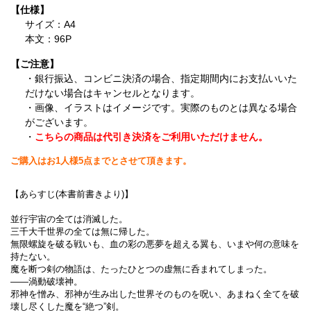
【仕様】
サイズ：A4
本文：96P
【ご注意】
・銀行振込、コンビニ決済の場合、指定期間内にお支払いいた
だけない場合はキャンセルとなります。
・画像、イラストはイメージです。実際のものとは異なる場合
がございます。
・
こちらの商品は代引き決済をご利用いただけません。
ご購入はお1人様5点までとさせて頂きます。
【あらすじ(本書前書きより)】
並行宇宙の全ては消滅した。
三千大千世界の全ては無に帰した。
無限螺旋を破る戦いも、血の彩の悪夢を超える翼も、いまや何の意味を
持たない。
魔を断つ剣の物語は、たったひとつの虚無に呑まれてしまった。
――渦動破壊神。
邪神を憎み、邪神が生み出した世界そのものを呪い、あまねく全てを破
壊し尽くした魔を“絶つ”剣。