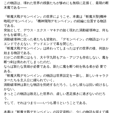
この物語は、壊れた世界の残骸たちが惨めにも無様に足掻く、最期の断
末魔である――
『斬魔大戰デモンベイン』の世界にようこそ。本書は『斬魔大聖(機神
咆吼)デモンベイン』『機神飛翔デモンベイン』の続編に位置する物語
である。
突如として、デウス・エクス・マキナの如く現れた渦動破壊神は、何も
かもを破壊した。
渦動破壊神に抗った者たちも皆敗れ、『デモンベイン』の物語はバッド
エンドでさえない、デッドエンドで幕を閉じた。
『斬魔大戰デモンベイン』は終わってしまったはずの世界の後、何故か
始まる物語である。
だがこの世界にはもう、大十字九郎もアル・アジフも存在しない。魔を
断つ剣は喪われてしまったのだ。
ならば新たな英雄が必要である。新たに魔を断つ剣を執る者が必 要で
ある。
『斬魔大戰デモンベイン』の物語は世界設定を一新し、新しいキャラク
ターたちを主人公に綴られていく。
渦動破壊神は新たな物語を拒絶するだろう。しかし彼らは抗い続けるし
かない。
きっとこの物語は敗北した世界の、虚しい悪足掻きに過ぎないのだろ
う。
そして、それはつまり――いつも通りということである。
本書は『斬魔大戰デモンベイン』の設定資料に、少しの物語を据えて構