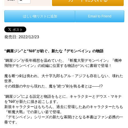
ほしい物リストに追加
Email to Friend
発売日:
2022/12/23
“鋼屋ジン”と“Niθ”が紡ぐ、新たな『デモンベイン』の物語
“鋼屋ジン”が長年構想を温めていた、『斬魔大聖デモンベイン』『機神
飛翔デモンベイン』の続編に位置する物語がついに書籍で登場！
魔を断つ剣は喪われ、大十字九郎もアル・アジフも存在しない、壊れた
世界。
その残骸の中から現れた、魔を“絶つ”剣を執る者とは――!?
“鋼屋ジン”による設定と物語をもとに、キャラクターとデウス・マキナ
を“Niθ”が新たに描き起こします。
新規キャラクターはもちろん、過去に登場したあのキャラクターたちも
『斬魔大戰』での新しい姿で登場。
『デモンベイン』シリーズの新たな幕開けとなる本書はファン必携の一
冊です。