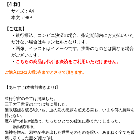
【仕様】
サイズ：A4
本文：96P
【ご注意】
・銀行振込、コンビニ決済の場合、指定期間内にお支払いいた
だけない場合はキャンセルとなります。
・画像、イラストはイメージです。実際のものとは異なる場合
がございます。
・
こちらの商品は代引き決済をご利用いただけません。
ご購入はお1人様5点までとさせて頂きます。
【あらすじ(本書前書きより)】
並行宇宙の全ては消滅した。
三千大千世界の全ては無に帰した。
無限螺旋を破る戦いも、血の彩の悪夢を超える翼も、いまや何の意味を
持たない。
魔を断つ剣の物語は、たったひとつの虚無に呑まれてしまった。
――渦動破壊神。
邪神を憎み、邪神が生み出した世界そのものを呪い、あまねく全てを破
壊し尽くした魔を“絶つ”剣。