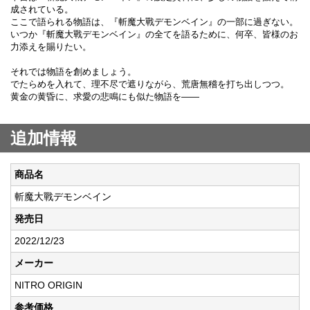
成されている。
ここで語られる物語は、『斬魔大戰デモンベイン』の一部に過ぎない。
いつか『斬魔大戰デモンベイン』の全てを語るために、何卒、皆様のお
力添えを賜りたい。
それでは物語を創めましょう。
でたらめを入れて、理不尽で遮りながら、荒唐無稽を打ち出しつつ。
黄金の黄昏に、求愛の悲鳴にも似た物語を――
追加情報
商品名
斬魔大戰デモンベイン
発売日
2022/12/23
メーカー
NITRO ORIGIN
参考価格