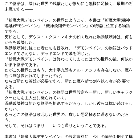
この物語は、壊れた世界の残骸たちが惨めにも無様に足掻く、最期の断
末魔である――
『斬魔大戰デモンベイン』の世界にようこそ。本書は『斬魔大聖(機神
咆吼)デモンベイン』『機神飛翔デモンベイン』の続編に位置する物語
である。
突如として、デウス・エクス・マキナの如く現れた渦動破壊神は、何も
かもを破壊した。
渦動破壊神に抗った者たちも皆敗れ、『デモンベイン』の物語はバッド
エンドでさえない、デッドエンドで幕を閉じた。
『斬魔大戰デモンベイン』は終わってしまったはずの世界の後、何故か
始まる物語である。
だがこの世界にはもう、大十字九郎もアル・アジフも存在しない。魔を
断つ剣は喪われてしまったのだ。
ならば新たな英雄が必要である。新たに魔を断つ剣を執る者が必 要で
ある。
『斬魔大戰デモンベイン』の物語は世界設定を一新し、新しいキャラク
ターたちを主人公に綴られていく。
渦動破壊神は新たな物語を拒絶するだろう。しかし彼らは抗い続けるし
かない。
きっとこの物語は敗北した世界の、虚しい悪足掻きに過ぎないのだろ
う。
そして、それはつまり――いつも通りということである。
本書は『斬魔大戰デモンベイン』の設定資料に、少しの物語を据えて構