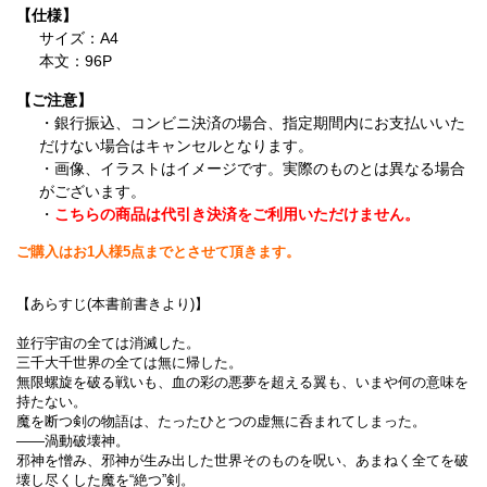
【仕様】
サイズ：A4
本文：96P
【ご注意】
・銀行振込、コンビニ決済の場合、指定期間内にお支払いいた
だけない場合はキャンセルとなります。
・画像、イラストはイメージです。実際のものとは異なる場合
がございます。
・
こちらの商品は代引き決済をご利用いただけません。
ご購入はお1人様5点までとさせて頂きます。
【あらすじ(本書前書きより)】
並行宇宙の全ては消滅した。
三千大千世界の全ては無に帰した。
無限螺旋を破る戦いも、血の彩の悪夢を超える翼も、いまや何の意味を
持たない。
魔を断つ剣の物語は、たったひとつの虚無に呑まれてしまった。
――渦動破壊神。
邪神を憎み、邪神が生み出した世界そのものを呪い、あまねく全てを破
壊し尽くした魔を“絶つ”剣。