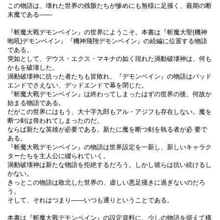
この物語は、壊れた世界の残骸たちが惨めにも無様に足掻く、最期の断
末魔である――
『斬魔大戰デモンベイン』の世界にようこそ。本書は『斬魔大聖(機神
咆吼)デモンベイン』『機神飛翔デモンベイン』の続編に位置する物語
である。
突如として、デウス・エクス・マキナの如く現れた渦動破壊神は、何も
かもを破壊した。
渦動破壊神に抗った者たちも皆敗れ、『デモンベイン』の物語はバッド
エンドでさえない、デッドエンドで幕を閉じた。
『斬魔大戰デモンベイン』は終わってしまったはずの世界の後、何故か
始まる物語である。
だがこの世界にはもう、大十字九郎もアル・アジフも存在しない。魔を
断つ剣は喪われてしまったのだ。
ならば新たな英雄が必要である。新たに魔を断つ剣を執る者が必 要で
ある。
『斬魔大戰デモンベイン』の物語は世界設定を一新し、新しいキャラク
ターたちを主人公に綴られていく。
渦動破壊神は新たな物語を拒絶するだろう。しかし彼らは抗い続けるし
かない。
きっとこの物語は敗北した世界の、虚しい悪足掻きに過ぎないのだろ
う。
そして、それはつまり――いつも通りということである。
本書は『斬魔大戰デモンベイン』の設定資料に、少しの物語を据えて構