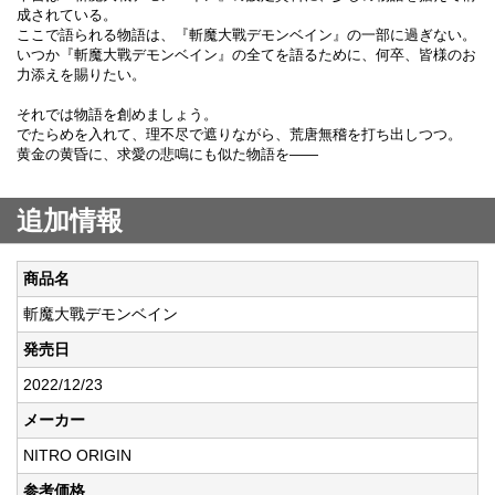
成されている。
ここで語られる物語は、『斬魔大戰デモンベイン』の一部に過ぎない。
いつか『斬魔大戰デモンベイン』の全てを語るために、何卒、皆様のお
力添えを賜りたい。
それでは物語を創めましょう。
でたらめを入れて、理不尽で遮りながら、荒唐無稽を打ち出しつつ。
黄金の黄昏に、求愛の悲鳴にも似た物語を――
追加情報
商品名
斬魔大戰デモンベイン
発売日
2022/12/23
メーカー
NITRO ORIGIN
参考価格