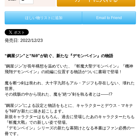
ほしい物リストに追加
Email to Friend
発売日:
2022/12/23
“鋼屋ジン”と“Niθ”が紡ぐ、新たな『デモンベイン』の物語
“鋼屋ジン”が長年構想を温めていた、『斬魔大聖デモンベイン』『機神
飛翔デモンベイン』の続編に位置する物語がついに書籍で登場！
魔を断つ剣は喪われ、大十字九郎もアル・アジフも存在しない、壊れた
世界。
その残骸の中から現れた、魔を“絶つ”剣を執る者とは――!?
“鋼屋ジン”による設定と物語をもとに、キャラクターとデウス・マキナ
を“Niθ”が新たに描き起こします。
新規キャラクターはもちろん、過去に登場したあのキャラクターたちも
『斬魔大戰』での新しい姿で登場。
『デモンベイン』シリーズの新たな幕開けとなる本書はファン必携の一
冊です。