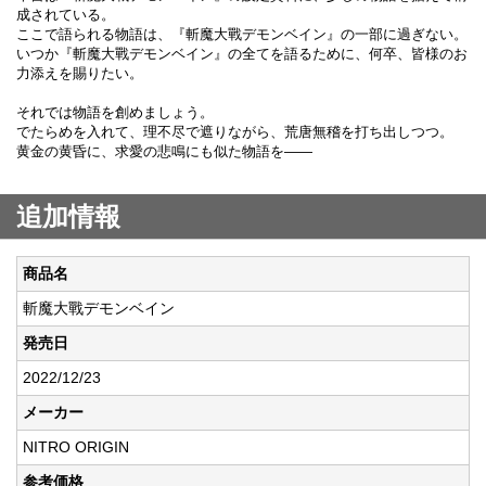
成されている。
ここで語られる物語は、『斬魔大戰デモンベイン』の一部に過ぎない。
いつか『斬魔大戰デモンベイン』の全てを語るために、何卒、皆様のお
力添えを賜りたい。
それでは物語を創めましょう。
でたらめを入れて、理不尽で遮りながら、荒唐無稽を打ち出しつつ。
黄金の黄昏に、求愛の悲鳴にも似た物語を――
追加情報
商品名
斬魔大戰デモンベイン
発売日
2022/12/23
メーカー
NITRO ORIGIN
参考価格