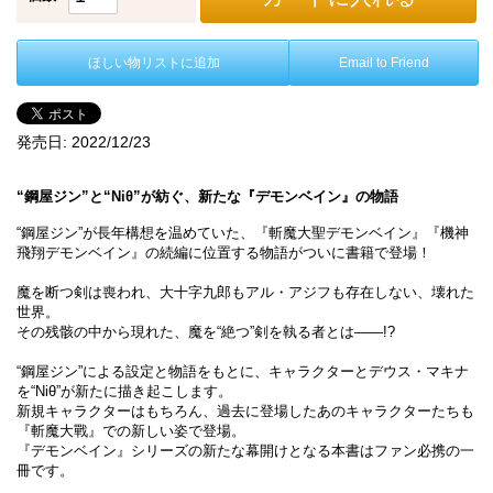
ほしい物リストに追加
Email to Friend
発売日:
2022/12/23
“鋼屋ジン”と“Niθ”が紡ぐ、新たな『デモンベイン』の物語
“鋼屋ジン”が長年構想を温めていた、『斬魔大聖デモンベイン』『機神
飛翔デモンベイン』の続編に位置する物語がついに書籍で登場！
魔を断つ剣は喪われ、大十字九郎もアル・アジフも存在しない、壊れた
世界。
その残骸の中から現れた、魔を“絶つ”剣を執る者とは――!?
“鋼屋ジン”による設定と物語をもとに、キャラクターとデウス・マキナ
を“Niθ”が新たに描き起こします。
新規キャラクターはもちろん、過去に登場したあのキャラクターたちも
『斬魔大戰』での新しい姿で登場。
『デモンベイン』シリーズの新たな幕開けとなる本書はファン必携の一
冊です。