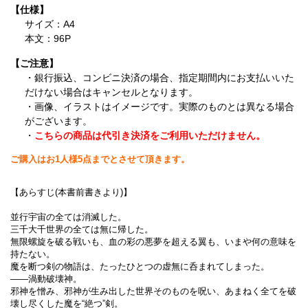
【仕様】
サイズ：A4
本文：96P
【ご注意】
・銀行振込、コンビニ決済の場合、指定期間内にお支払いいた
だけない場合はキャンセルとなります。
・画像、イラストはイメージです。実際のものとは異なる場合
がございます。
・
こちらの商品は代引き決済をご利用いただけません。
ご購入はお1人様5点までとさせて頂きます。
【あらすじ(本書前書きより)】
並行宇宙の全ては消滅した。
三千大千世界の全ては無に帰した。
無限螺旋を破る戦いも、血の彩の悪夢を超える翼も、いまや何の意味を
持たない。
魔を断つ剣の物語は、たったひとつの虚無に呑まれてしまった。
――渦動破壊神。
邪神を憎み、邪神が生み出した世界そのものを呪い、あまねく全てを破
壊し尽くした魔を“絶つ”剣。