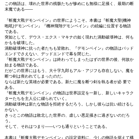
この物語は、壊れた世界の残骸たちが惨めにも無様に足掻く、最期の断
末魔である――
『斬魔大戰デモンベイン』の世界にようこそ。本書は『斬魔大聖(機神
咆吼)デモンベイン』『機神飛翔デモンベイン』の続編に位置する物語
である。
突如として、デウス・エクス・マキナの如く現れた渦動破壊神は、何も
かもを破壊した。
渦動破壊神に抗った者たちも皆敗れ、『デモンベイン』の物語はバッド
エンドでさえない、デッドエンドで幕を閉じた。
『斬魔大戰デモンベイン』は終わってしまったはずの世界の後、何故か
始まる物語である。
だがこの世界にはもう、大十字九郎もアル・アジフも存在しない。魔を
断つ剣は喪われてしまったのだ。
ならば新たな英雄が必要である。新たに魔を断つ剣を執る者が必 要で
ある。
『斬魔大戰デモンベイン』の物語は世界設定を一新し、新しいキャラク
ターたちを主人公に綴られていく。
渦動破壊神は新たな物語を拒絶するだろう。しかし彼らは抗い続けるし
かない。
きっとこの物語は敗北した世界の、虚しい悪足掻きに過ぎないのだろ
う。
そして、それはつまり――いつも通りということである。
本書は『斬魔大戰デモンベイン』の設定資料に、少しの物語を据えて構